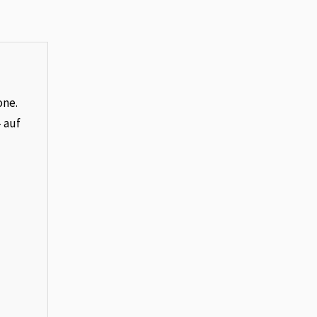
one.
– auf