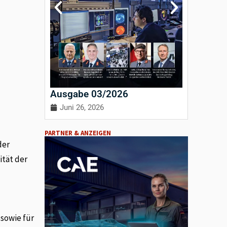
Ausgabe 03/2026
Ausgab
Juni 26, 2026
April 3
PARTNER & ANZEIGEN
der
ität der
 sowie für