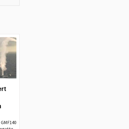
ert
n
r GMF140
regatte