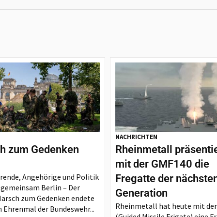
NACHRICHTEN
h zum Gedenken
Rheinmetall präsenti
mit der GMF140 die
rende, Angehörige und Politik
Fregatte der nächste
 gemeinsam Berlin – Der
Generation
Marsch zum Gedenken endete
Rheinmetall hat heute mit de
 Ehrenmal der Bundeswehr...
(Guided Missile Frigate) eine F