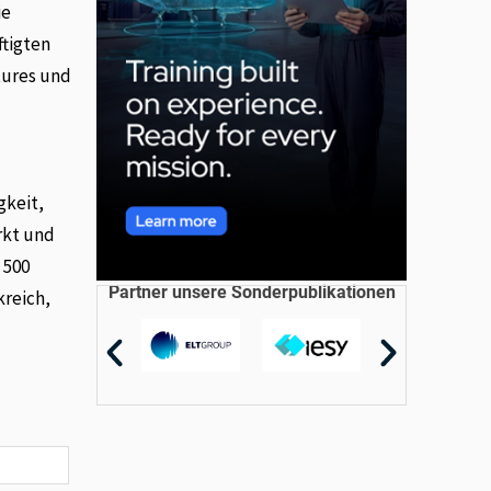
ie
tigten
tures und
gkeit,
rkt und
 500
Partner unsere Sonderpublikationen
kreich,