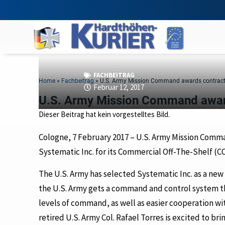
FACHBEITRAG
Home
»
Fachbeitrag
»
U.S. Army Mission Command awards contract 
Februar 12, 2017
U.S. Army Mission Command award
Dieser Beitrag hat kein vorgestelltes Bild.
Cologne, 7 February 2017 – U.S. Army Mission Comma
Systematic Inc. for its Commercial Off-The-Shelf (C
The U.S. Army has selected Systematic Inc. as a new 
the U.S. Army gets a command and control system tha
levels of command, as well as easier cooperation wi
retired U.S. Army Col. Rafael Torres is excited to br