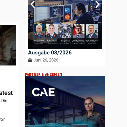
Ausgabe 03/2026
Ausgab
Juni 26, 2026
April 3
PARTNER & ANZEIGEN
stest
 Die
vor