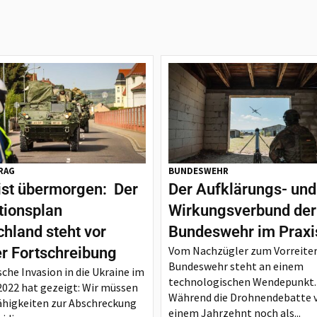
RAG
BUNDESWEHR
ist übermorgen: Der
Der Aufklärungs- und
tionsplan
Wirkungsverbund der
hland steht vor
Bundeswehr im Praxi
Vom Nachzügler zum Vorreiter
er Fortschreibung
Bundeswehr steht an einem
sche Invasion in die Ukraine im
technologischen Wendepunkt.
2022 hat gezeigt: Wir müssen
Während die Drohnendebatte 
ähigkeiten zur Abschreckung
einem Jahrzehnt noch als...