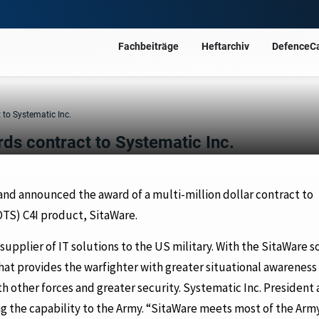
Fachbeiträge
Heftarchiv
DefenceC
to Systematic Inc.
s contract to Systematic Inc.
nd announced the award of a multi-million dollar contract to
OTS) C4I product, SitaWare.
supplier of IT solutions to the US military. With the SitaWare s
t provides the warfighter with greater situational awareness a
th other forces and greater security. Systematic Inc. President
ing the capability to the Army. “SitaWare meets most of the Army