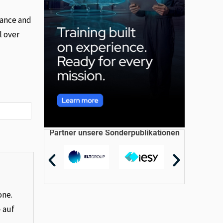
lance and
l over
Partner unsere Sonderpublikationen
one.
– auf