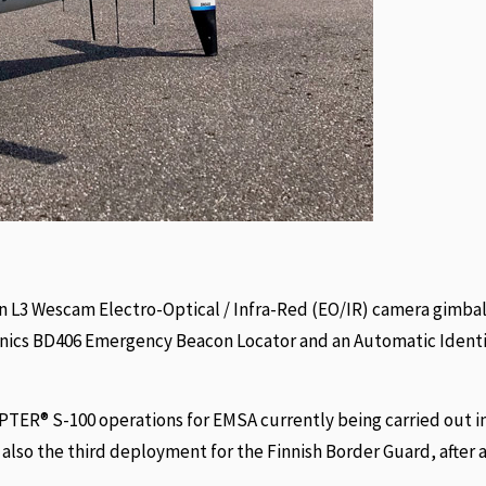
n L3 Wescam Electro-Optical / Infra-Red (EO/IR) camera gimbal
nics BD406 Emergency Beacon Locator and an Automatic Identi
ER® S-100 operations for EMSA currently being carried out in
also the third deployment for the Finnish Border Guard, after a 