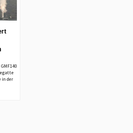
ert
n
r GMF140
regatte
 in der