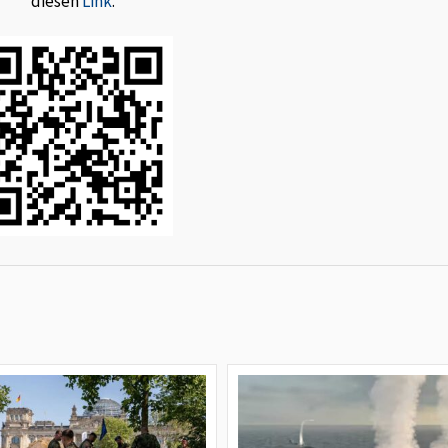
diesen
Link
.