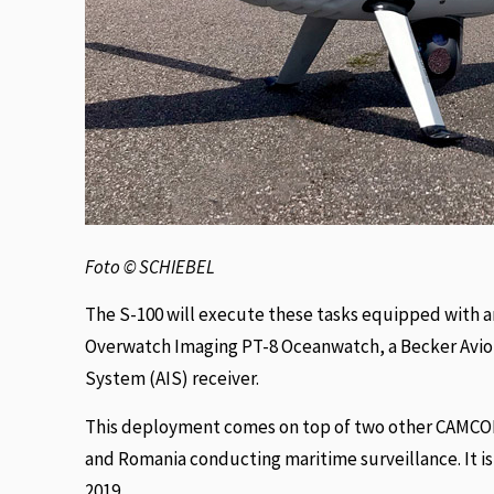
Foto © SCHIEBEL
The S-100 will execute these tasks equipped with a
Overwatch Imaging PT-8 Oceanwatch, a Becker Avio
System (AIS) receiver.
This deployment comes on top of two other CAMCOPT
and Romania conducting maritime surveillance. It is 
2019.