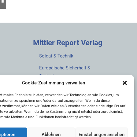
Mittler Report Verlag
Soldat & Technik
Europäische Sicherheit &
Technik
Cookie-Zustimmung verwalten
European Security & Defence
ptimales Erlebnis zu bieten, verwenden wir Technologien wie Cookies, um
MarineForum
mationen zu speichern und/oder darauf zuzugreifen. Wenn du diesen
 zustimmst, können wir Daten wie das Surfverhalten oder eindeutige IDs auf
Verlagswebsite
te verarbeiten. Wenn du deine Zustimmung nicht erteilst oder zurückziehst,
immte Merkmale und Funktionen beeinträchtigt werden.
Mittler Report Shop
ptieren
Ablehnen
Einstellungen ansehen