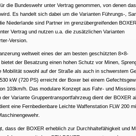
für die Bundeswehr unter Vertrag genommen, von denen das 
rd. Es handelt sich dabei um die Varianten Führungs-, Sani
die Niederlande sind Partner im grenzübergreifenden BOXE
er Vertrag und nutzen u.a. die zusätzlichen Varianten
ter-Version.
anzerung weltweit eines der am besten geschützten 8×8-
bietet der Besatzung einen hohen Schutz vor Minen, Spreng
 Mobilität sowohl auf der Straße als auch in schwerstem G
530 kW (720 PS) erreicht der Boxer bei einem Gefechtsgew
 von 103km/h. Das modulare Konzept aus Fahr- und Mission
. In der Variante Gruppentransportfahrzeug dient der BOXER a
g dient eine Fernbedienbare Leichte Waffenstation FLW 200 
Maschinengewehr.
t, dass der BOXER erheblich zur Durchhaltefähigkeit und Mo