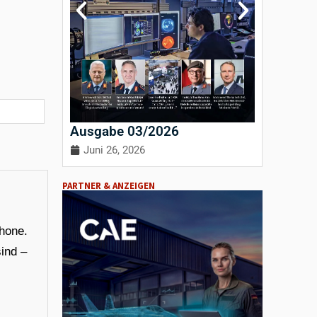
Ausgabe 03/2026
Ausgab
Juni 26, 2026
April 3
PARTNER & ANZEIGEN
phone.
ind –