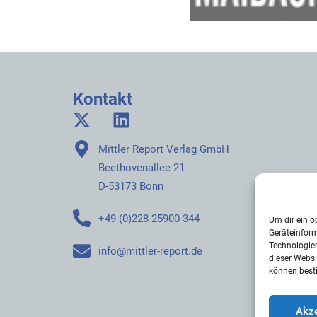
Kontakt
Mittler Report Verlag GmbH
Beethovenallee 21
D-53173 Bonn
+49 (0)228 25900-344
Um dir ein o
Geräteinfor
Technologien
info@mittler-report.de
dieser Websi
können best
Akze