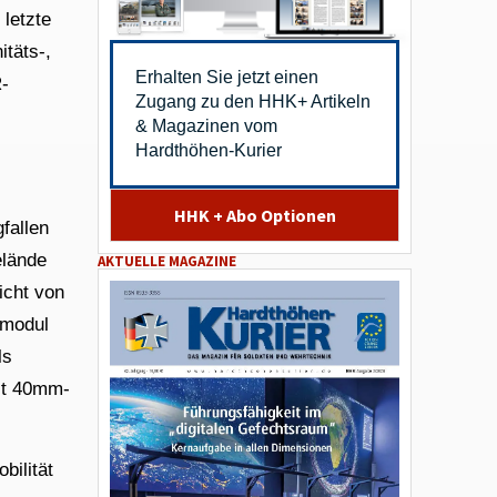
letzte
täts-,
Erhalten Sie jetzt einen
R-
Zugang zu den HHK+ Artikeln
& Magazinen vom
Hardthöhen-Kurier
HHK + Abo Optionen
fallen
elände
AKTUELLE MAGAZINE
icht von
smodul
ls
mit 40mm-
bilität