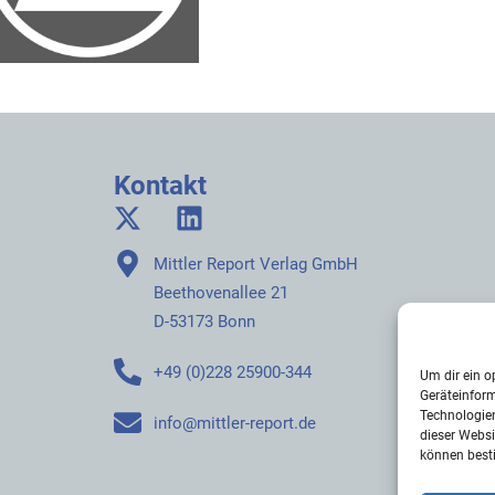
Kontakt
Mittler Report Verlag GmbH
Beethovenallee 21
D-53173 Bonn
+49 (0)228 25900-344
Um dir ein o
Geräteinfor
Technologien
info@mittler-report.de
dieser Websi
können best