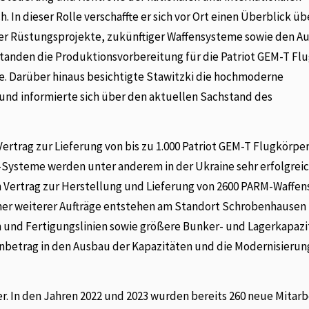
In dieser Rolle verschaffte er sich vor Ort einen Überblick üb
er Rüstungsprojekte, zukünftiger Waffensysteme sowie den A
tanden die Produktionsvorbereitung für die Patriot GEM-T Fl
e. Darüber hinaus besichtigte Stawitzki die hochmoderne
nd informierte sich über den aktuellen Sachstand des
rtrag zur Lieferung von bis zu 1.000 Patriot GEM-T Flugkörpe
-Systeme werden unter anderem in der Ukraine sehr erfolgrei
in Vertrag zur Herstellung und Lieferung von 2600 PARM-Waffe
her weiterer Aufträge entstehen am Standort Schrobenhausen
 und Fertigungslinien sowie größere Bunker- und Lagerkapazi
nenbetrag in den Ausbau der Kapazitäten und die Modernisierun
. In den Jahren 2022 und 2023 wurden bereits 260 neue Mitar