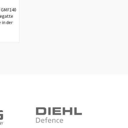
r GMF140
regatte
 in der