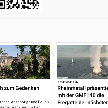
NACHRICHTEN
h zum Gedenken
Rheinmetall präsenti
mit der GMF140 die
rende, Angehörige und Politik
Fregatte der nächste
 gemeinsam Berlin – Der