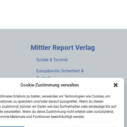
Mittler Report Verlag
Soldat & Technik
Europäische Sicherheit &
Technik
Cookie-Zustimmung verwalten
European Security & Defence
ptimales Erlebnis zu bieten, verwenden wir Technologien wie Cookies, um
MarineForum
mationen zu speichern und/oder darauf zuzugreifen. Wenn du diesen
 zustimmst, können wir Daten wie das Surfverhalten oder eindeutige IDs auf
Verlagswebsite
te verarbeiten. Wenn du deine Zustimmung nicht erteilst oder zurückziehst,
immte Merkmale und Funktionen beeinträchtigt werden.
Mittler Report Shop