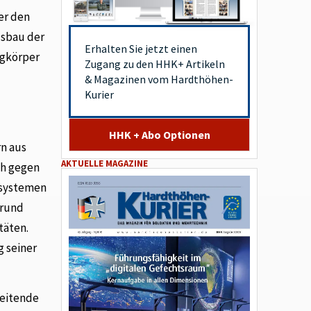
er den
usbau der
Erhalten Sie jetzt einen
ugkörper
Zugang zu den HHK+ Artikeln
& Magazinen vom Hardthöhen-
Kurier
HHK + Abo Optionen
rn aus
AKTUELLE MAGAZINE
ch gegen
nsystemen
 rund
täten.
g seiner
beitende