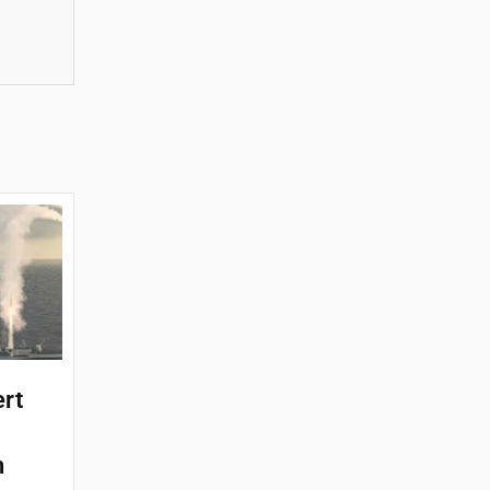
ert
n