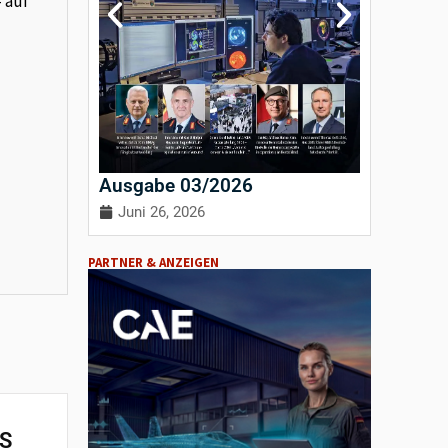
– auf
Ausgabe 03/2026
Ausgab
Juni 26, 2026
April 3
PARTNER & ANZEIGEN
S