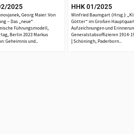
02/2025
HHK 01/2025
novjanek, Georg Maier: Von
Winfried Baumgart (Hrsg.): „K
ung – Das „neue“
Götter“ im Großen Hauptquart
nische Führungsmodell,
Aufzeichnungen und Erinneru
rlag, Berlin 2023 Markus
Generalstabsoffizieren 1914-19
: Geheimnis und...
| Schöningh, Paderborn...