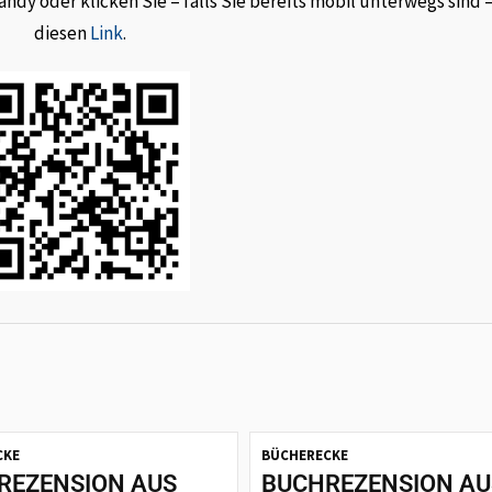
dy oder klicken Sie – falls Sie bereits mobil unterwegs sind 
diesen
Link
.
CKE
BÜCHERECKE
REZENSION AUS
BUCHREZENSION AU