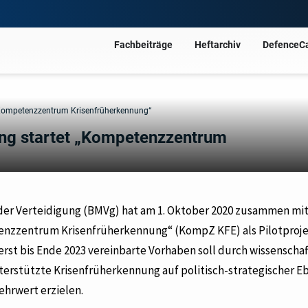
Fachbeiträge
Heftarchiv
DefenceC
 „Kompetenzzentrum Krisenfrüherkennung“
ung startet „Kompetenzzentrum
 der Verteidigung (BMVg) hat am 1. Oktober 2020 zusammen mit
enzzentrum Krisenfrüherkennung“ (KompZ KFE) als Pilotproj
rst bis Ende 2023 vereinbarte Vorhaben soll durch wissenschaf
nterstützte Krisenfrüherkennung auf politisch-strategischer E
ehrwert erzielen.