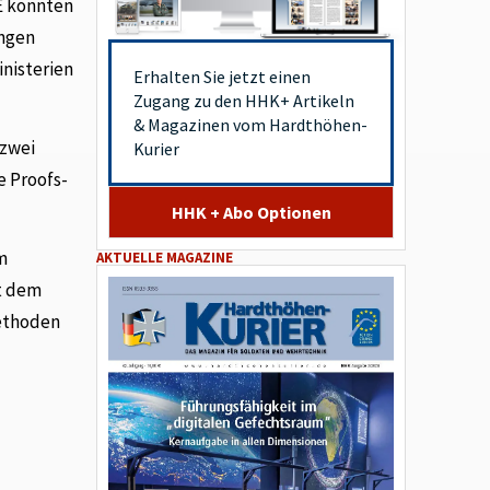
E könnten
ungen
nisterien
Erhalten Sie jetzt einen
Zugang zu den HHK+ Artikeln
& Magazinen vom Hardthöhen-
 zwei
Kurier
e Proofs-
HHK + Abo Optionen
m
AKTUELLE MAGAZINE
it dem
Methoden