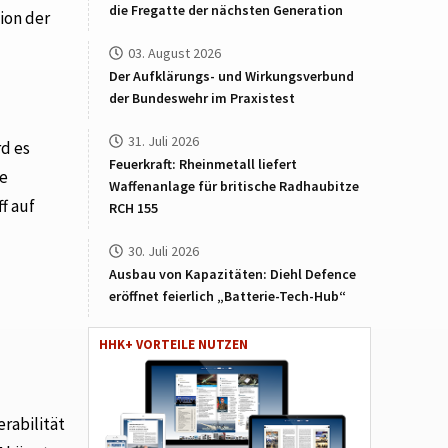
die Fregatte der nächsten Generation
ion der
03. August 2026
Der Aufklärungs- und Wirkungsverbund
der Bundeswehr im Praxistest
31. Juli 2026
d es
Feuerkraft: Rheinmetall liefert
te
Waffenanlage für britische Radhaubitze
f auf
RCH 155
30. Juli 2026
Ausbau von Kapazitäten: Diehl Defence
eröffnet feierlich „Batterie-Tech-Hub“
HHK+ VORTEILE NUTZEN
rabilität