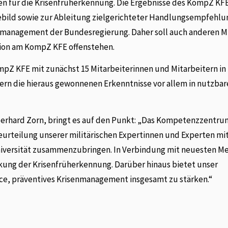
n für die Krisenfrüherkennung. Die Ergebnisse des KompZ KF
ebild sowie zur Ableitung zielgerichteter Handlungsempfehl
nmanagement der Bundesregierung. Daher soll auch anderen Mi
ation am KompZ KFE offenstehen.
mpZ KFE mit zunächst 15 Mitarbeiterinnen und Mitarbeitern in
ern die hieraus gewonnenen Erkenntnisse vor allem in nutzbar
erhard Zorn, bringt es auf den Punkt: „Das Kompetenzzentru
eurteilung unserer militärischen Expertinnen und Experten m
iversität zusammenzubringen. In Verbindung mit neuesten 
rkung der Krisenfrüherkennung. Darüber hinaus bietet unser
ce, präventives Krisenmanagement insgesamt zu stärken.“