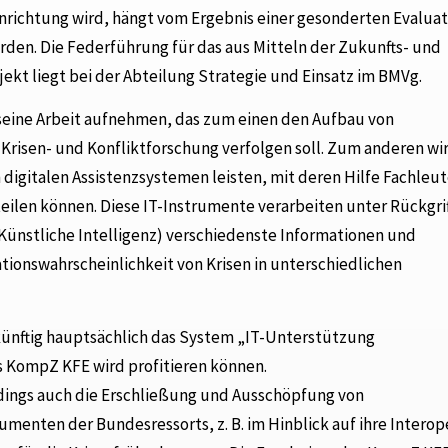
richtung wird, hängt vom Ergebnis einer gesonderten Evaluat
rden. Die Federführung für das aus Mitteln der Zukunfts- und
kt liegt bei der Abteilung Strategie und Einsatz im BMVg.
eine Arbeit aufnehmen, das zum einen den Aufbau von
risen- und Konfliktforschung verfolgen soll. Zum anderen wir
 digitalen Assistenzsystemen leisten, mit deren Hilfe Fachleu
eilen können. Diese IT-Instrumente verarbeiten unter Rückgrif
 Künstliche Intelligenz) verschiedenste Informationen und
tionswahrscheinlichkeit von Krisen in unterschiedlichen
ukünftig hauptsächlich das System „IT-Unterstützung
s KompZ KFE wird profitieren können.
ings auch die Erschließung und Ausschöpfung von
menten der Bundesressorts, z. B. im Hinblick auf ihre Interope