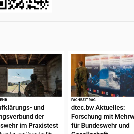
EHR
FACHBEITRAG
ufklärungs- und
dtec.bw Aktuelles:
ngsverbund der
Forschung mit Mehrw
swehr im Praxistest
für Bundeswehr und
zügler zum Vorreiter Die