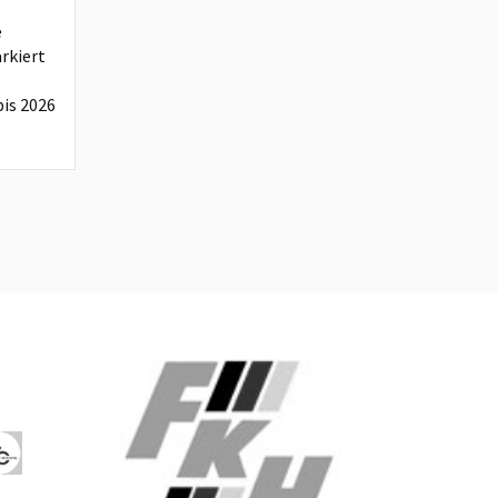
e
rkiert
is 2026