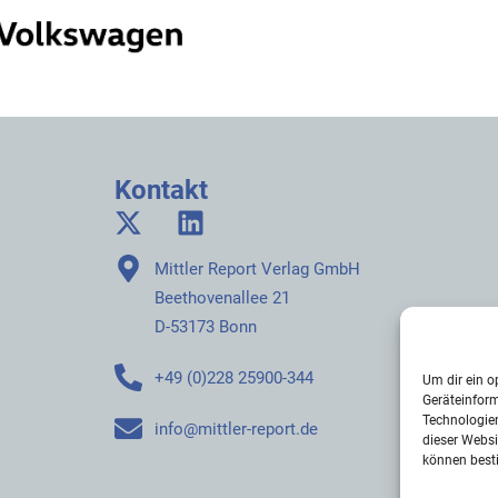
Kontakt
Mittler Report Verlag GmbH
Beethovenallee 21
D-53173 Bonn
+49 (0)228 25900-344
Um dir ein o
Geräteinfor
Technologien
info@mittler-report.de
dieser Websi
können best