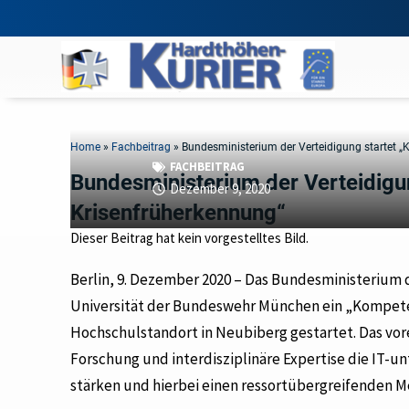
Home
»
Fachbeitrag
»
Bundesministerium der Verteidigung startet
FACHBEITRAG
Bundesministerium der Verteidig
Dezember 9, 2020
Krisenfrüherkennung“
Dieser Beitrag hat kein vorgestelltes Bild.
Berlin, 9. Dezember 2020 – Das Bundesministerium
Universität der Bundeswehr München ein „Kompet
Hochschulstandort in Neubiberg gestartet. Das vore
Forschung und interdisziplinäre Expertise die IT-u
stärken und hierbei einen ressortübergreifenden M