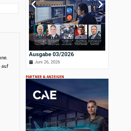
Ausgabe 03/2026
Ausgab
one.
Juni 26, 2026
April 3
– auf
PARTNER & ANZEIGEN