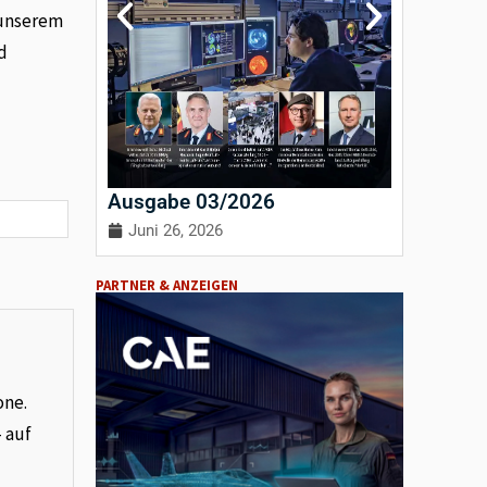
 unserem
d
Ausgabe 03/2026
Ausgab
Juni 26, 2026
April 3
PARTNER & ANZEIGEN
one.
– auf