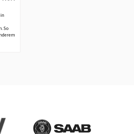
 in
n. So
anderem