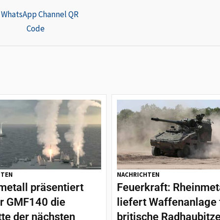
HTEN
NACHRICHTEN
etall präsentiert
Feuerkraft: Rheinmet
er GMF140 die
liefert Waffenanlage 
tte der nächsten
britische Radhaubitz