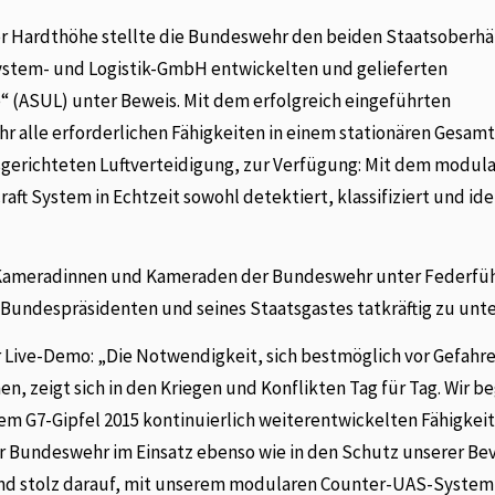
er Hardthöhe stellte die Bundeswehr den beiden Staatsoberh
system- und Logistik-GmbH entwickelten und gelieferten
(ASUL) unter Beweis. Mit dem erfolgreich eingeführten
alle erforderlichen Fähigkeiten in einem stationären Gesam
usgerichteten Luftverteidigung, zur Verfügung: Mit dem modul
System in Echtzeit sowohl detektiert, klassifiziert und iden
e Kameradinnen und Kameraden der Bundeswehr unter Federfü
 Bundespräsidenten und seines Staatsgastes tatkräftig zu unt
 Live-Demo: „Die Notwendigkeit, sich bestmöglich vor Gefahr
, zeigt sich in den Kriegen und Konflikten Tag für Tag. Wir b
dem G7-Gipfel 2015 kontinuierlich weiterentwickelten Fähigkei
 Bundeswehr im Einsatz ebenso wie in den Schutz unserer Be
 sind stolz darauf, mit unserem modularen Counter-UAS-System