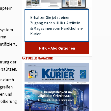
äuptern
Erhalten Sie jetzt einen
Zugang zu den HHK+ Artikeln
& Magazinen vom Hardthöhen-
tsystem
Kurier
aren
tifiziert,
HHK + Abo Optionen
AKTUELLE MAGAZINE
hrung der
erstützen.
en durch
egreifen
ten und
völkerung