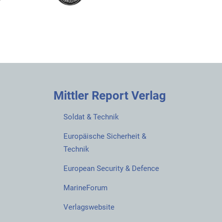
Mittler Report Verlag
Soldat & Technik
Europäische Sicherheit &
Technik
European Security & Defence
MarineForum
Verlagswebsite