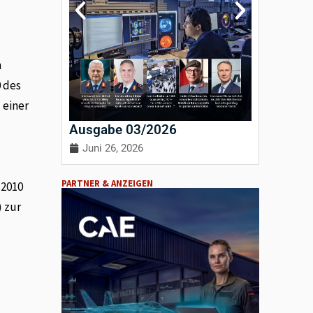
m
0 des
 einer
Ausgabe 03/2026
Ausgab
Juni 26, 2026
April 3
PARTNER & ANZEIGEN
.2010
) zur