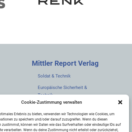
Mittler Report Verlag
Soldat & Technik
Europäische Sicherheit &
Technik
Cookie-Zustimmung verwalten
European Security & Defence
ptimales Erlebnis zu bieten, verwenden wir Technologien wie Cookies, um
MarineForum
mationen zu speichern und/oder darauf zuzugreifen. Wenn du diesen
 zustimmst, können wir Daten wie das Surfverhalten oder eindeutige IDs auf
Verlagswebsite
te verarbeiten. Wenn du deine Zustimmung nicht erteilst oder zurückziehst,