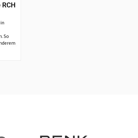
e RCH
 in
n. So
anderem