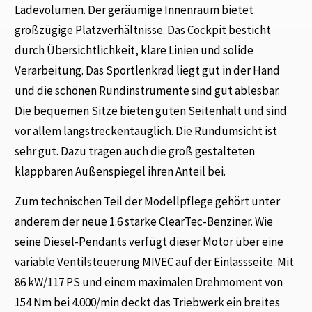
Ladevolumen. Der geräumige Innenraum bietet
großzügige Platzverhältnisse. Das Cockpit besticht
durch Übersichtlichkeit, klare Linien und solide
Verarbeitung. Das Sportlenkrad liegt gut in der Hand
und die schönen Rundinstrumente sind gut ablesbar.
Die bequemen Sitze bieten guten Seitenhalt und sind
vor allem langstreckentauglich. Die Rundumsicht ist
sehr gut. Dazu tragen auch die groß gestalteten
klappbaren Außenspiegel ihren Anteil bei.
Zum technischen Teil der Modellpflege gehört unter
anderem der neue 1.6 starke ClearTec-Benziner. Wie
seine Diesel-Pendants verfügt dieser Motor über eine
variable Ventilsteuerung MIVEC auf der Einlassseite. Mit
86 kW/117 PS und einem maximalen Drehmoment von
154 Nm bei 4.000/min deckt das Triebwerk ein breites