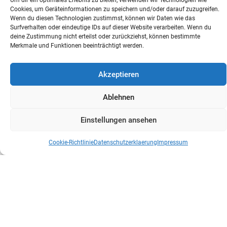
Um dir ein optimales Erlebnis zu bieten, verwenden wir Technologien wie
2029 ist übermorgen: Der
Cookies, um Geräteinformationen zu speichern und/oder darauf zuzugreifen.
Wenn du diesen Technologien zustimmst, können wir Daten wie das
Operationsplan Deutschland steht vor
Surfverhalten oder eindeutige IDs auf dieser Website verarbeiten. Wenn du
deine Zustimmung nicht erteilst oder zurückziehst, können bestimmte
zweiter Fortschreibung
Merkmale und Funktionen beeinträchtigt werden.
Die russische Invasion in die Ukraine im Februar 2022 hat
gezeigt: Wir müssen unsere Fähigkeiten zur
Akzeptieren
Abschreckung und Verteidigung...
Ablehnen
Einstellungen ansehen
Cookie-Richtlinie
Datenschutzerklaerung
Impressum
POLITIK
Marsch zum Gedenken 2026