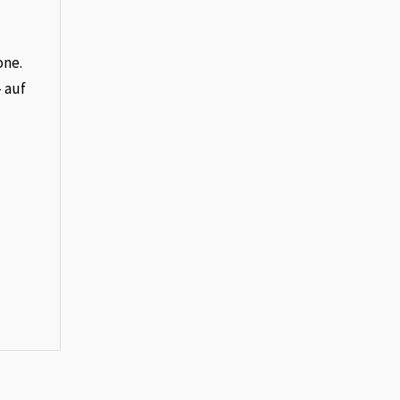
one.
– auf