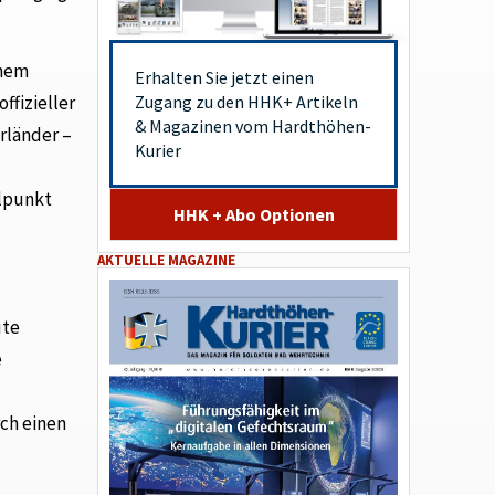
inem
Erhalten Sie jetzt einen
Zugang zu den HHK+ Artikeln
ffizieller
& Magazinen vom Hardthöhen-
rländer –
Kurier
elpunkt
HHK + Abo Optionen
AKTUELLE MAGAZINE
ute
e
ch einen