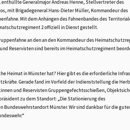
 enthüllte Generalmajor Andreas Henne, Stellvertreter des
os, mit Brigadegeneral Hans-Dieter Müller, Kommandeur des
nfahne. Mit dem Anhängen des Fahnenbandes des Territorial
chutzregiment 2 offiziell in Dienst gestellt.
 Truppenfahne an den an den Kommandeur des Heimatschutzr
 und Reservisten sind bereits im Heimatschutzregiment beorde
e Heimat in Münster hat? Hier gibt es die erforderliche Infra
zkräfte. Gerade fand im Vorfeld der Indienststellung die He
istinnen und Reservisten Gruppengefechtsschießen, Objektsic
rpräsident zu dem Standort: „Die Stationierung des
n Bundeswehrstandort Münster. Wir sind dankbar für die gute
undeswehr.“