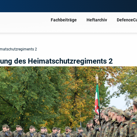
Fachbeiträge
Heftarchiv
DefenceC
Heimatschutzregiments 2
ellung des Heimatschutzregiments 2