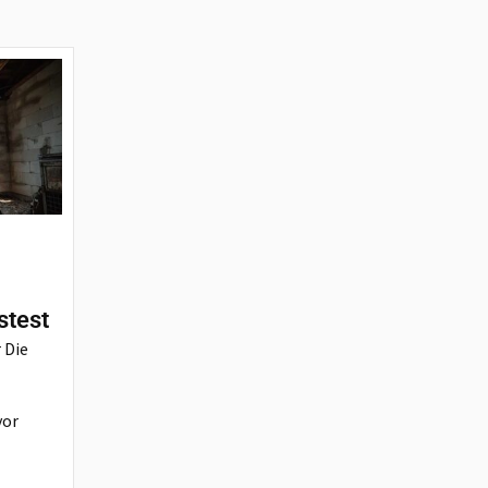
stest
 Die
vor