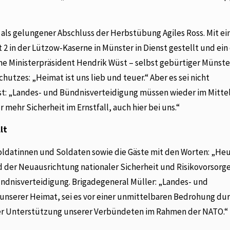
 als gelungener Abschluss der Herbstübung Agiles Ross. Mit e
in der Lützow-Kaserne in Münster in Dienst gestellt und ein o
e Ministerpräsident Hendrik Wüst – selbst gebürtiger Münste
utzes: „Heimat ist uns lieb und teuer.“ Aber es sei nicht
Wüst: „Landes- und Bündnisverteidigung müssen wieder im Mitt
 mehr Sicherheit im Ernstfall, auch hier bei uns.“
lt
oldatinnen und Soldaten sowie die Gäste mit den Worten: „He
 der Neuausrichtung nationaler Sicherheit und Risikovorsorg
ündnisverteidigung. Brigadegeneral Müller: „Landes- und
nserer Heimat, sei es vor einer unmittelbaren Bedrohung dur
der Unterstützung unserer Verbündeten im Rahmen der NATO.“