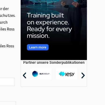
r der
schutzes.
durch
iles Ross
les Ross
Partner unsere Sonderpublikationen