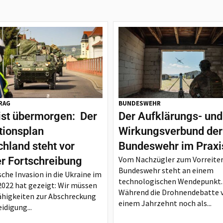
RAG
BUNDESWEHR
ist übermorgen: Der
Der Aufklärungs- und
tionsplan
Wirkungsverbund der
hland steht vor
Bundeswehr im Praxi
Vom Nachzügler zum Vorreiter
er Fortschreibung
Bundeswehr steht an einem
sche Invasion in die Ukraine im
technologischen Wendepunkt.
2022 hat gezeigt: Wir müssen
Während die Drohnendebatte 
ähigkeiten zur Abschreckung
einem Jahrzehnt noch als...
idigung...