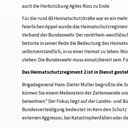
auch die Herbstübung Agiles Ross zu Ende
Für die rund 60 Heimatschutzkräfte war es ein mehr
feierlichen Appel wurde das Heimatschutzregiment 2 
Verband der Bundeswehr. Der nordrhein-westfälisch
betonte in seiner Rede die Bedeutung des Heimatsch
selbstverständlich, in so einer Heimat zu leben. 
stehen. Die Bundeswehr muss einsatzbereit sein. Für
Das Heimatschutzregiment 2 ist in Dienst gestel
Brigadegeneral Hans-Dieter Müller begrüßte die S
können Sie einem Meilenstein der Zeitenwende und
beiwohnen.“ Der Fokus liegt auf der Landes- und B
Bundesverteidigung bedeutet im Kern den Schutz u
externen Aggressor, bei Katastrophenfällen oder 