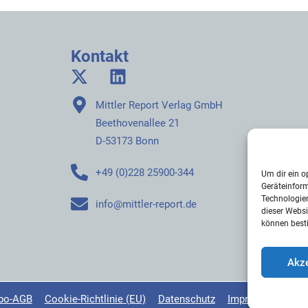
Kontakt
Mittler Report Verlag GmbH
Beethovenallee 21
D-53173 Bonn
+49 (0)228 25900-344
Um dir ein o
Geräteinfor
Technologien
info@mittler-report.de
dieser Websi
können best
Akze
bo-AGB
Cookie-Richtlinie (EU)
Datenschutz
Impressum
Sit