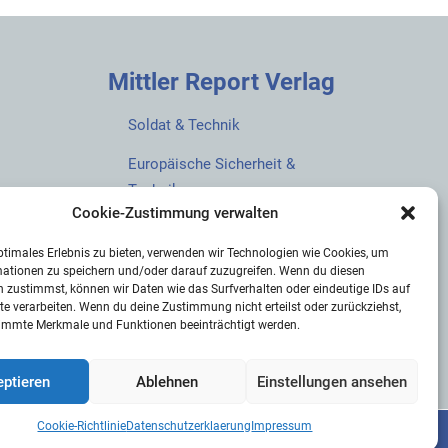
Mittler Report Verlag
Soldat & Technik
Europäische Sicherheit &
Technik
Cookie-Zustimmung verwalten
European Security & Defence
ptimales Erlebnis zu bieten, verwenden wir Technologien wie Cookies, um
MarineForum
mationen zu speichern und/oder darauf zuzugreifen. Wenn du diesen
 zustimmst, können wir Daten wie das Surfverhalten oder eindeutige IDs auf
Verlagswebsite
te verarbeiten. Wenn du deine Zustimmung nicht erteilst oder zurückziehst,
immte Merkmale und Funktionen beeinträchtigt werden.
Mittler Report Shop
ptieren
Ablehnen
Einstellungen ansehen
Cookie-Richtlinie
Datenschutzerklaerung
Impressum
emap