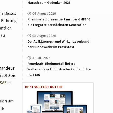
Marsch zum Gedenken 2026
n. Dieses
04. August 2026
Rheinmetall präsentiert mit der GMF140
e Führung
die Fregatte der nächsten Generation
entlich
 zu
03. August 2026
Der Aufklärungs- und Wirkungsverbund
der Bundeswehr im Praxistest
31. Juli 2026
Feuerkraft: Rheinmetall liefert
mmandeur
Waffenanlage für britische Radhaubitze
RCH 155
 2010 bis
ISAF
in
HHK+ VORTEILE NUTZEN
ssion um
die