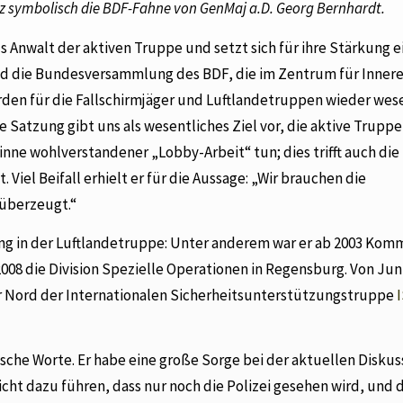
enz symbolisch die BDF-Fahne von GenMaj a.D. Georg Bernhardt.
s Anwalt der aktiven Truppe und setzt sich für ihre Stärkung ei
d die Bundesversammlung des BDF, die im Zentrum für Inner
den für die Fallschirmjäger und Luftlandetruppen wieder wes
e Satzung gibt uns als wesentliches Ziel vor, die aktive Truppe
Sinne wohlverstandener „Lobby-Arbeit“ tun; dies trifft auch die
Viel Beifall erhielt er für die Aussage: „Wir brauchen die
 überzeugt.“
ung in der Luftlandetruppe: Unter anderem war er ab 2003 Ko
2008 die Division Spezielle Operationen in Regensburg. Von Juni
 Nord der Internationalen Sicherheitsunterstützungstruppe
ische Worte. Er habe eine große Sorge bei der aktuellen Disku
icht dazu führen, dass nur noch die Polizei gesehen wird, und 