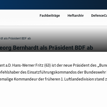
Fachbeiträge
Heftarchiv
DefenceC
rdt als Präsident BDF ab
Georg Bernhardt als Präsident BDF ab
t a.D. Hans-Werner Fritz (63) ist der neue Präsident des „Bu
 Befehlshaber des Einsatzführungskommandos der Bundeswehr 
hemalige Kommandeur der früheren 1. Luftlandedivision stand 