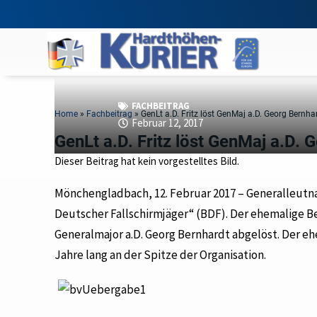
FACHBEITRAG
Home
»
Fachbeitrag
»
GenLt a.D. Fritz löst GenMaj a.D. Georg Bernha
Februar 12, 2017
GenLt a.D. Fritz löst GenMaj a.D. 
Dieser Beitrag hat kein vorgestelltes Bild.
Mönchengladbach, 12. Februar 2017 – Generalleutnan
Deutscher Fallschirmjäger“ (BDF). Der ehemalige
Generalmajor a.D. Georg Bernhardt abgelöst. Der e
Jahre lang an der Spitze der Organisation.