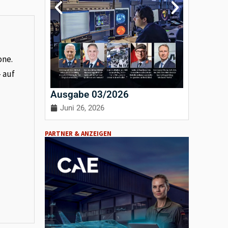
one.
– auf
Ausgabe 03/2026
Ausgab
Juni 26, 2026
April 3
PARTNER & ANZEIGEN