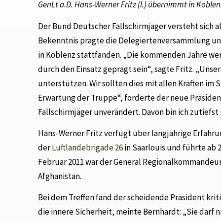
GenLt a.D. Hans-Werner Fritz (l.) übernimmt in Kobl
Der Bund Deutscher Fallschirmjäger versteht sich al
Bekenntnis prägte die Delegiertenversammlung un
in Koblenz stattfanden. „Die kommenden Jahre wer
durch den Einsatz geprägt sein“, sagte Fritz. „Unser
unterstützen. Wir sollten dies mit allen Kräften im 
Erwartung der Truppe“, forderte der neue Präsident. 
Fallschirmjäger unverändert. Davon bin ich zutiefst
Hans-Werner Fritz verfügt über langjährige Erfahr
der
Luftlandebrigade 26
in Saarlouis und führte ab 
Februar 2011 war der General Regionalkommandeur
Afghanistan.
Bei dem Treffen fand der scheidende Präsident krit
die innere Sicherheit, meinte Bernhardt: „Sie darf n