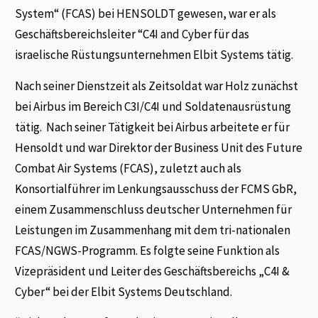
System“ (FCAS) bei HENSOLDT gewesen, war er als
Geschäftsbereichsleiter “C4I and Cyber für das
israelische Rüstungsunternehmen Elbit Systems tätig.
Nach seiner Dienstzeit als Zeitsoldat war Holz zunächst
bei Airbus im Bereich C3I/C4I und Soldatenausrüstung
tätig. Nach seiner Tätigkeit bei Airbus arbeitete er für
Hensoldt und war Direktor der Business Unit des Future
Combat Air Systems (FCAS), zuletzt auch als
Konsortialführer im Lenkungsausschuss der FCMS GbR,
einem Zusammenschluss deutscher Unternehmen für
Leistungen im Zusammenhang mit dem tri-nationalen
FCAS/NGWS-Programm. Es folgte seine Funktion als
Vizepräsident und Leiter des Geschäftsbereichs „C4I &
Cyber“ bei der Elbit Systems Deutschland.