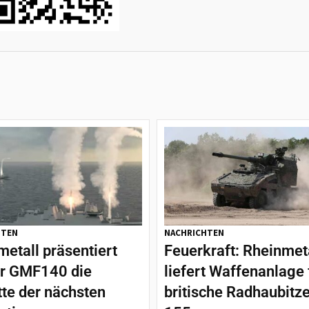
HTEN
NACHRICHTEN
etall präsentiert
Feuerkraft: Rheinmet
er GMF140 die
liefert Waffenanlage 
tte der nächsten
britische Radhaubitz