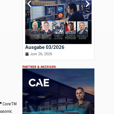
Ausgabe 03/2026
Ausgab
Juni 26, 2026
April 3
PARTNER & ANZEIGEN
l® CoreTM
nasonic