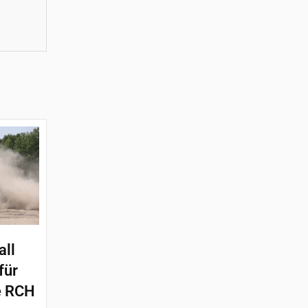
all
für
e RCH