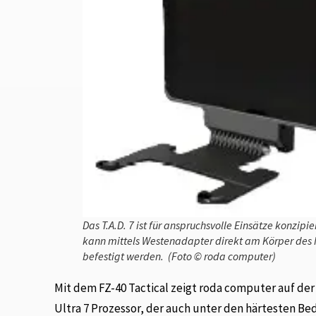
Das T.A.D. 7 ist für anspruchsvolle Einsätze konzipie
kann mittels Westenadapter direkt am Körper des 
befestigt werden. (Foto © roda computer)
Mit dem FZ-40 Tactical zeigt roda computer auf de
Ultra 7 Prozessor, der auch unter den härtesten Be