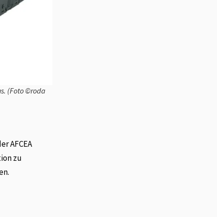
us. (Foto ©roda
der AFCEA
ion zu
en.