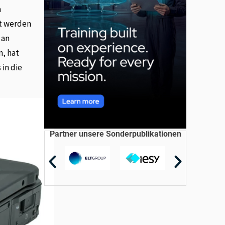
a
st werden
 an
n, hat
in die
Partner unsere Sonderpublikationen