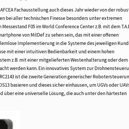
AFCEA Fachausstellung auch dieses Jahr wieder von der robus
ken bei aller technischen Finesse besonders unter extremen
Messestand F05 im World Conference Center z.B. mit dem T.A.
artphone von MilDef zu sehen sein, das mit einer offenen
blemlose Implementierung in die Systeme des jeweiligen Kund
use mit einer intuitiven Bedienbarkeit und einem hohen
stem z.B. mit einer mitgelieferten Westenhalterung oder dem
acht werden kann. Ein innovatives System zur Drohnensteuer
 RC2143 ist die zweite Generation generischer Robotersteuerun
DS13 basieren und dieses sicher einhausen, um UGVs oder UAV
 über eine universelle Lösung, die auch unter den härtesten