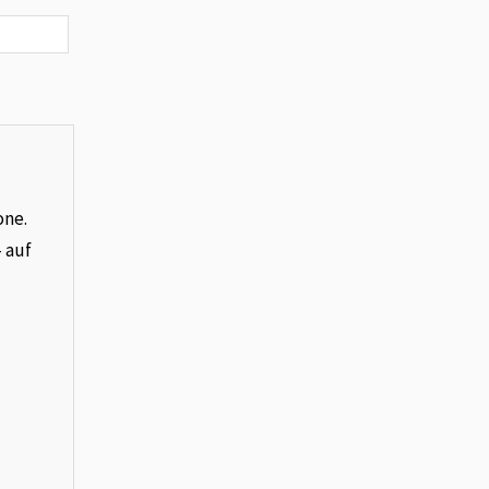
one.
– auf