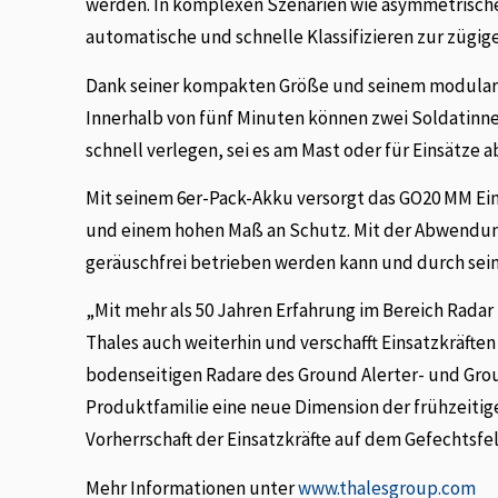
werden. In komplexen Szenarien wie asymmetrisch
automatische und schnelle Klassifizieren zur zügig
Dank seiner kompakten Größe und seinem modularen
Innerhalb von fünf Minuten können zwei Soldatinne
schnell verlegen, sei es am Mast oder für Einsätze a
Mit seinem 6er-Pack-Akku versorgt das GO20 MM Ei
und einem hohen Maß an Schutz. Mit der Abwendung
geräuschfrei betrieben werden kann und durch seine
„Mit mehr als 50 Jahren Erfahrung im Bereich Rad
Thales auch weiterhin und verschafft Einsatzkräften
bodenseitigen Radare des Ground Alerter- und Grou
Produktfamilie eine neue Dimension der frühzeiti
Vorherrschaft der Einsatzkräfte auf dem Gefechtsfel
Mehr Informationen unter
www.thalesgroup.com