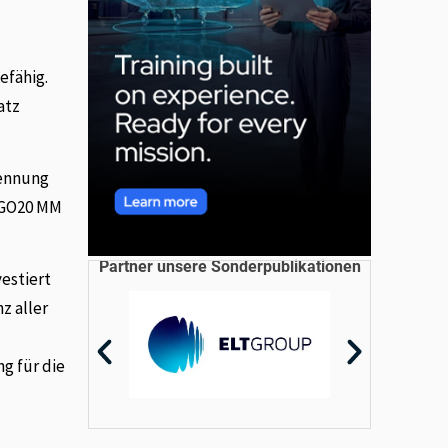
efähig.
atz
kennung
s GO20 MM
Partner unsere Sonderpublikationen
estiert
z aller
g für die