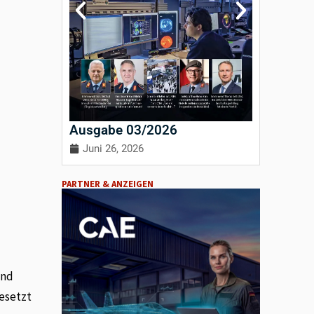
Ausgabe 03/2026
Ausgab
Juni 26, 2026
April 3
PARTNER & ANZEIGEN
und
esetzt