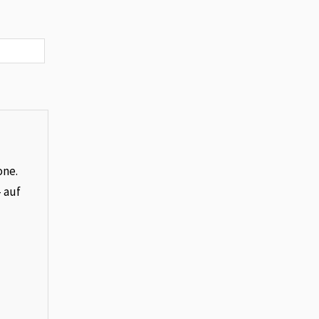
one.
– auf