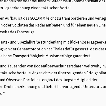
en Konflikten oder bei hohem Gefechtsaufkommen schafft das
en Lageerkennung einen taktischen Vorteil.
 Aufbau ist das GO20 MM leicht zu transportieren und verleg
n oder Soldaten das Radar aufbauen und für einen neuen Eins
bseits des Fahrzeugs.
nsatz- und Spezialkräfte stundenlang mit lückenloser Lageer
 von der Generatoroption hat Thales dafür gesorgt, dass da
 hohe Transportfähigkeit Missionserfolge garantiert.
ar und Tausenden von Bodenüberwachungsradaren weltweit, inv
 taktische Vorteile. Angesichts der überzeugenden Erfolgsbilan
nd Observer-Portfolios, ergänzt das jüngste Mitglied der
gen Drohnenerkennung und liefert hervorragende Unterstützun
d.”