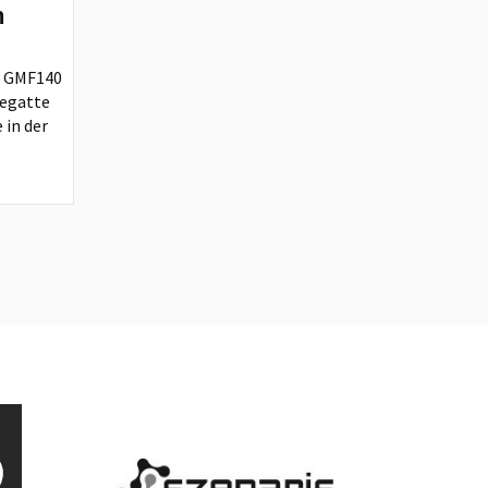
n
r GMF140
regatte
 in der