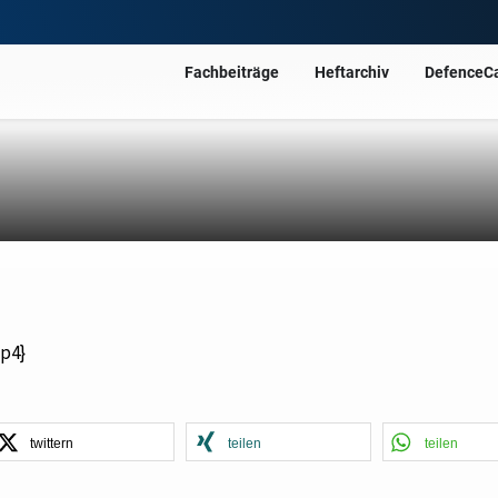
Fachbeiträge
Heftarchiv
DefenceC
p4}
twittern
teilen
teilen