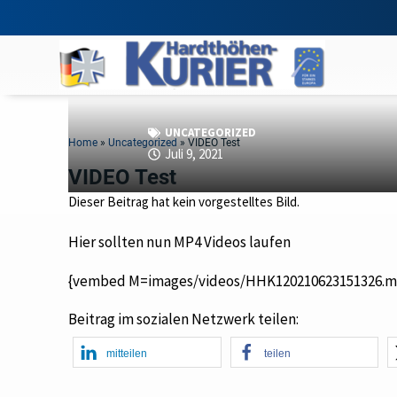
UNCATEGORIZED
Home
»
Uncategorized
»
VIDEO Test
Juli 9, 2021
VIDEO Test
Dieser Beitrag hat kein vorgestelltes Bild.
Hier sollten nun MP4 Videos laufen
{vembed M=images/videos/HHK120210623151326.m
Beitrag im sozialen Netzwerk teilen:
mitteilen
teilen