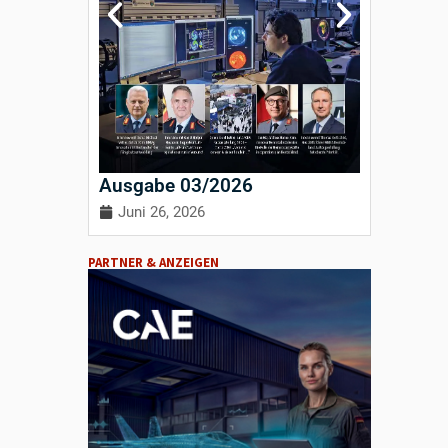
Ausgabe 03/2026
Ausgab
Juni 26, 2026
April 3
PARTNER & ANZEIGEN