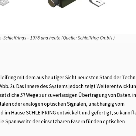
m-Schleifrings – 1978 und heute (Quelle: Schleifring GmbH )
leifring mit dem aus heutiger Sicht neuesten Stand der Techni
Abb. 2). Das Innere des Systems jedoch zeigt Weiterentwicklu
usätzliche 57 Wege zur zuverlässigen Übertragung von Daten. in
italen oder analogen optischen Signalen, unabhängig vom
rd im Hause SCHLEIFRING entwickelt und gefertigt, so kann fl
ie Spannweite der einsetzbaren Fasern für den optischen