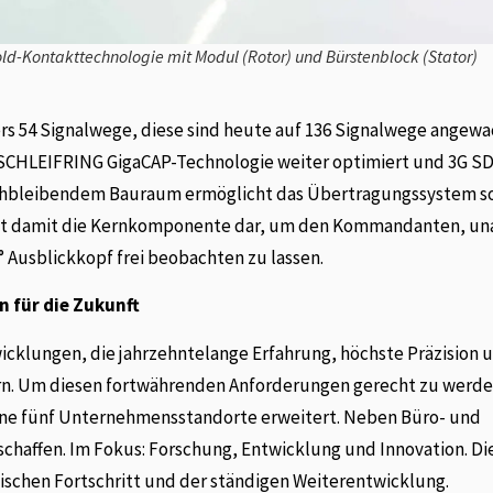
old-Kontakttechnologie mit Modul (Rotor) und Bürstenblock (Stator)
rs 54 Signalwege, diese sind heute auf 136 Signalwege angewa
r SCHLEIFRING GigaCAP-Technologie weiter optimiert und 3G S
ichbleibendem Bauraum ermöglicht das Übertragungssystem s
tellt damit die Kernkomponente dar, um den Kommandanten, u
Ausblickkopf frei beobachten zu lassen.
n für die Zukunft
icklungen, die jahrzehntelange Erfahrung, höchste Präzision 
n. Um diesen fortwährenden Anforderungen gerecht zu werde
ine fünf Unternehmensstandorte erweitert. Neben Büro- und
haffen. Im Fokus: Forschung, Entwicklung und Innovation. Di
nischen Fortschritt und der ständigen Weiterentwicklung.