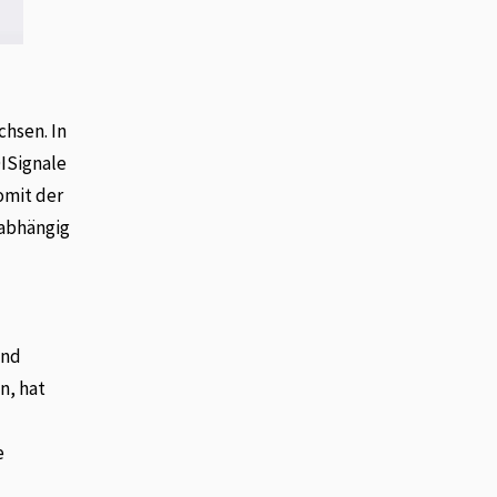
chsen. In
DISignale
omit der
nabhängig
und
n, hat
e