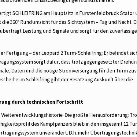
fertigt SCHLEIFRING am Hauptsitz in Fürstenfeldbruck Stator 
cht die 360° Rundumsicht für das Sichtsystem – Tag und Nacht. D
berträgt Leistung und Signale und sorgt für den zuverlässige
er Fertigung – der Leopard 2 Turm-Schleifring: Er befindet sic
agungssystem sorgt dafür, dass trotz gegengesetzter Drehun
nale, Daten und die nötige Stromversorgung für den Turm zuv
scheibe im Schleifring gibt der Besatzung Auskunft über die
rung durch technischen Fortschritt
e Weiterentwicklungshistorie. Die größte Herausforderung: Tr
igkeitsprofil des Kampfpanzers blieb in den insgesamt 12 Tu
ertragungssystem unverändert. D.h. mehr Übertragungstechni