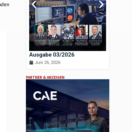
enden
.
Ausgabe 03/2026
Ausgab
Juni 26, 2026
April 3
PARTNER & ANZEIGEN