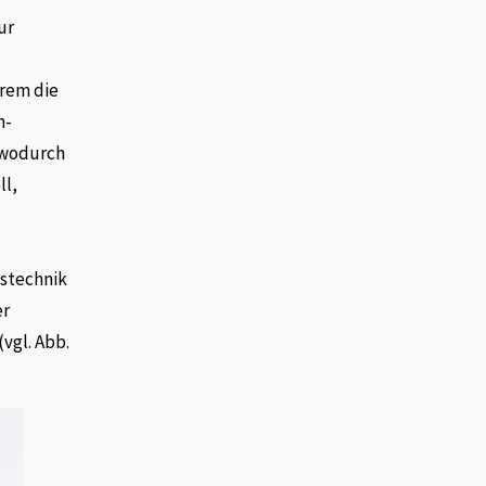
ur
erem die
m-
, wodurch
ll,
gstechnik
er
vgl. Abb.