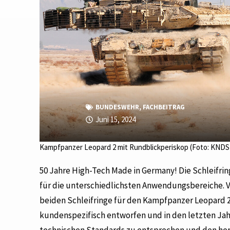
BUNDESWEHR
,
FACHBEITRAG
Juni 15, 2024
Kampfpanzer Leopard 2 mit Rundblickperiskop (Foto: KNDS
50 Jahre High-Tech Made in Germany! Die Schleifr
für die unterschiedlichsten Anwendungsbereiche. V
beiden Schleifringe für den Kampfpanzer Leopard 2 
kundenspezifisch entworfen und in den letzten J
technischen Standards zu entsprechen und den he