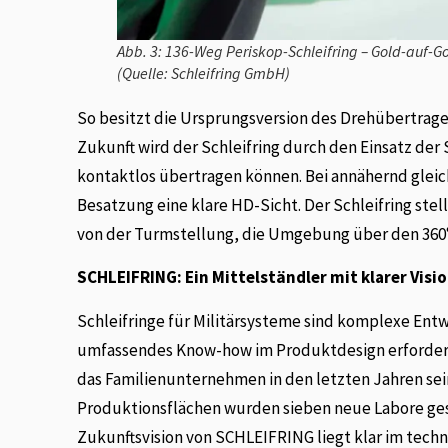
Abb. 3: 136-Weg Periskop-Schleifring – Gold-auf-G
(Quelle: Schleifring GmbH)
So besitzt die Ursprungsversion des Drehübertrage
Zukunft wird der Schleifring durch den Einsatz de
kontaktlos übertragen können. Bei annähernd gle
Besatzung eine klare HD-Sicht. Der Schleifring s
von der Turmstellung, die Umgebung über den 360° 
SCHLEIFRING: Ein Mittelständler mit klarer Visio
Schleifringe für Militärsysteme sind komplexe Entw
umfassendes Know-how im Produktdesign erforder
das Familienunternehmen in den letzten Jahren se
Produktionsflächen wurden sieben neue Labore gesc
Zukunftsvision von SCHLEIFRING liegt klar im tech