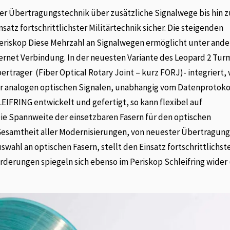
er Übertragungstechnik über zusätzliche Signalwege bis hin z
nsatz fortschrittlichster Militärtechnik sicher. Die steigenden
Periskop Diese Mehrzahl an Signalwegen ermöglicht unter and
rnet Verbindung. In der neuesten Variante des Leopard 2 Tur
bertrager (Fiber Optical Rotary Joint – kurz FORJ)- integriert
der analogen optischen Signalen, unabhängig vom Datenprotoko
EIFRING entwickelt und gefertigt, so kann flexibel auf
ie Spannweite der einsetzbaren Fasern für den optischen
 Gesamtheit aller Modernisierungen, von neuester Übertragun
swahl an optischen Fasern, stellt den Einsatz fortschrittlichst
orderungen spiegeln sich ebenso im Periskop Schleifring wider (