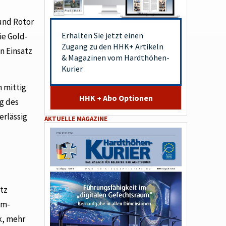
und Rotor
Erhalten Sie jetzt einen
ie Gold-
Zugang zu den HHK+ Artikeln
n Einsatz
& Magazinen vom Hardthöhen-
Kurier
h mittig
HHK + Abo Optionen
g des
erlässig
AKTUELLE MAGAZINE
otz
rm-
k, mehr