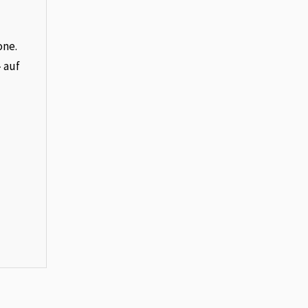
one.
– auf