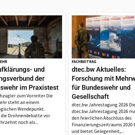
EHR
FACHBEITRAG
ufklärungs- und
dtec.bw Aktuelles:
ngsverbund der
Forschung mit Mehrw
swehr im Praxistest
für Bundeswehr und
zügler zum Vorreiter Die
Gesellschaft
ehr steht an einem
dtec.bw Jahrestagung 2026 Di
ogischen Wendepunkt.
dtec.bw Jahrestagung 2026 ma
die Drohnendebatte vor
den feierlichen Abschluss des
hrzehnt noch als...
Finanzierungszeitraums 2020 b
und bietet Gelegenheit,...