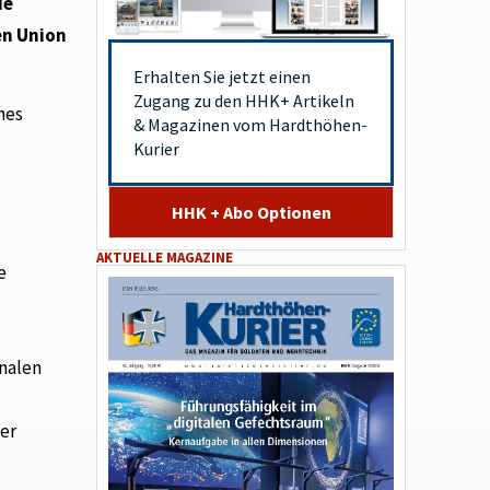
ie
en Union
Erhalten Sie jetzt einen
Zugang zu den HHK+ Artikeln
nes
& Magazinen vom Hardthöhen-
Kurier
HHK + Abo Optionen
AKTUELLE MAGAZINE
e
onalen
her