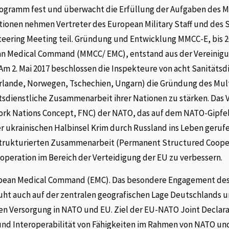
rogramm fest und überwacht die Erfüllung der Aufgaben des 
onen nehmen Vertreter des European Military Staff und des
eering Meeting teil. Gründung und Entwicklung MMCC-E, bis 
ean Medical Command (MMCC/ EMC), entstand aus der Vereinig
 Am 2. Mai 2017 beschlossen die Inspekteure von acht Sanitäts
rlande, Norwegen, Tschechien, Ungarn) die Gründung des Mult
tsdienstliche Zusammenarbeit ihrer Nationen zu stärken. Das
k Nations Concept, FNC) der NATO, das auf dem NATO-Gipfel 
er ukrainischen Halbinsel Krim durch Russland ins Leben geruf
Strukturierten Zusammenarbeit (Permanent Structured Coope
operation im Bereich der Verteidigung der EU zu verbessern.
ropean Medical Command (EMC). Das besondere Engagement de
uht auch auf der zentralen geografischen Lage Deutschlands 
hen Versorgung in NATO und EU. Ziel der EU-NATO Joint Declara
und Interoperabilität von Fähigkeiten im Rahmen von NATO un