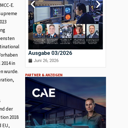
MMCC-E.
 Supreme
2023
ung
diensten
inational
Ausgabe 03/2026
Ausgab
 Vorhaben
Juni 26, 2026
April 3
2014 in
en wurde.
PARTNER & ANZEIGEN
ration,
s
und der
tion 2018
d EU,