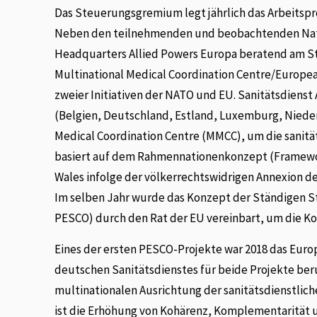
Das Steuerungsgremium legt jährlich das Arbeitsp
Neben den teilnehmenden und beobachtenden Nati
Headquarters Allied Powers Europa beratend am St
Multinational Medical Coordination Centre/Europ
zweier Initiativen der NATO und EU. Sanitätsdienst
(Belgien, Deutschland, Estland, Luxemburg, Niede
Medical Coordination Centre (MMCC), um die sanitä
basiert auf dem Rahmennationenkonzept (Framewor
Wales infolge der völkerrechtswidrigen Annexion d
Im selben Jahr wurde das Konzept der Ständigen 
PESCO) durch den Rat der EU vereinbart, um die Ko
Eines der ersten PESCO-Projekte war 2018 das Eu
deutschen Sanitätsdienstes für beide Projekte ber
multinationalen Ausrichtung der sanitätsdienstlic
ist die Erhöhung von Kohärenz, Komplementarität 