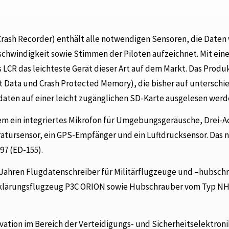
Crash Recorder) enthält alle notwendigen Sensoren, die Daten
hwindigkeit sowie Stimmen der Piloten aufzeichnet. Mit ein
LCR das leichteste Gerät dieser Art auf dem Markt. Das Produk
t Data und Crash Protected Memory), die bisher auf unterschi
aten auf einer leicht zugänglichen SD-Karte ausgelesen werd
em ein integriertes Mikrofon für Umgebungsgeräusche, Drei-A
tursensor, ein GPS-Empfänger und ein Luftdrucksensor. Das 
97 (ED-155).
Jahren Flugdatenschreiber für Militärflugzeuge und –hubsch
fklärungsflugzeug P3C ORION sowie Hubschrauber vom Typ N
ation im Bereich der Verteidigungs- und Sicherheitselektroni