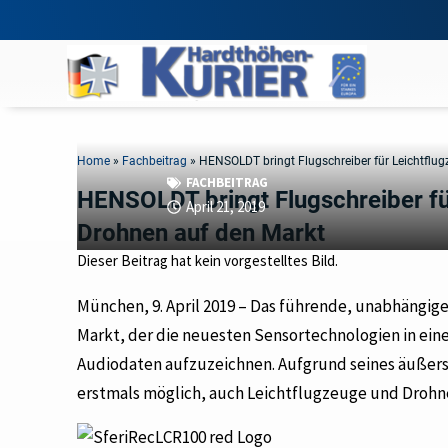
Home
»
Fachbeitrag
»
HENSOLDT bringt Flugschreiber für Leichtflu
FACHBEITRAG
HENSOLDT bringt Flugschreiber fü
April 21, 2019
Drohnen auf den Markt
Dieser Beitrag hat kein vorgestelltes Bild.
München, 9. April 2019 – Das führende, unabhängi
Markt, der die neuesten Sensortechnologien in ei
Audiodaten aufzuzeichnen. Aufgrund seines äußers
erstmals möglich, auch Leichtflugzeuge und Drohn