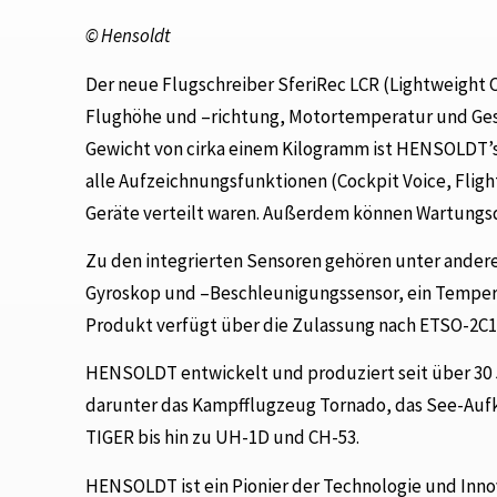
© Hensoldt
Der neue Flugschreiber SferiRec LCR (Lightweight 
Flughöhe und –richtung, Motortemperatur und Gesc
Gewicht von cirka einem Kilogramm ist HENSOLDT’s 
alle Aufzeichnungsfunktionen (Cockpit Voice, Fligh
Geräte verteilt waren. Außerdem können Wartungsd
Zu den integrierten Sensoren gehören unter ander
Gyroskop und –Beschleunigungssensor, ein Tempera
Produkt verfügt über die Zulassung nach ETSO-2C1
HENSOLDT entwickelt und produziert seit über 30 
darunter das Kampfflugzeug Tornado, das See-Au
TIGER bis hin zu UH-1D und CH-53.
HENSOLDT ist ein Pionier der Technologie und Innov