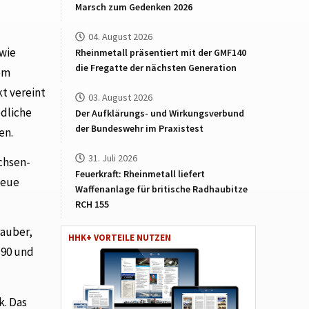
Marsch zum Gedenken 2026
04. August 2026
 wie
Rheinmetall präsentiert mit der GMF140
die Fregatte der nächsten Generation
em
t vereint
03. August 2026
edliche
Der Aufklärungs- und Wirkungsverbund
der Bundeswehr im Praxistest
en.
31. Juli 2026
chsen-
Feuerkraft: Rheinmetall liefert
neue
Waffenanlage für britische Radhaubitze
RCH 155
rauber,
HHK+ VORTEILE NUTZEN
H90 und
k. Das