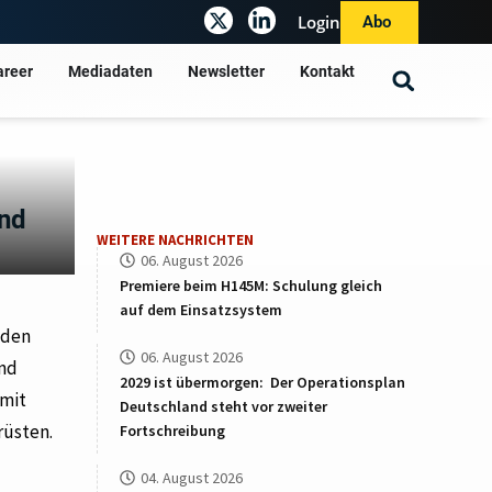
Login
Abo
areer
Mediadaten
Newsletter
Kontakt
und
WEITERE NACHRICHTEN
06. August 2026
Premiere beim H145M: Schulung gleich
auf dem Einsatzsystem
 den
06. August 2026
und
2029 ist übermorgen: Der Operationsplan
amit
Deutschland steht vor zweiter
rüsten.
Fortschreibung
04. August 2026