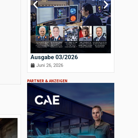
Ausgabe 03/2026
Ausgab
Juni 26, 2026
April 3
PARTNER & ANZEIGEN