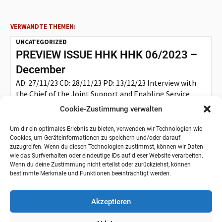
VERWANDTE THEMEN:
UNCATEGORIZED
PREVIEW ISSUE HHK HHK 06/2023 –
December
AD: 27/11/23 CD: 28/11/23 PD: 13/12/23 Interview with
the Chief of the Joint Support and Enabling Service
Lieutenant General...
Cookie-Zustimmung verwalten
Um dir ein optimales Erlebnis zu bieten, verwenden wir Technologien wie
UNCATEGORIZED
Cookies, um Geräteinformationen zu speichern und/oder darauf
PREVIEW ISSUE HHK 05/2023 –
zuzugreifen. Wenn du diesen Technologien zustimmst, können wir Daten
wie das Surfverhalten oder eindeutige IDs auf dieser Website verarbeiten.
October_
Wenn du deine Zustimmung nicht erteilst oder zurückziehst, können
AD: 04/10/23 CD: 06/10/23 PD: 25/10/23 Interview with
bestimmte Merkmale und Funktionen beeinträchtigt werden.
the Chief of Army Lieutenant General Alfons Mais The
Armoured Engineer...
Akzeptieren