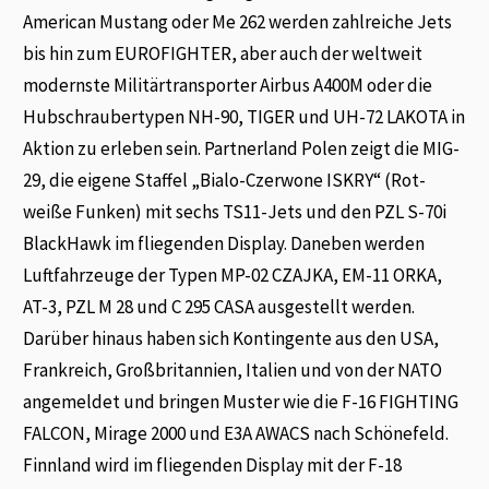
American Mustang oder Me 262 werden zahlreiche Jets
bis hin zum EUROFIGHTER, aber auch der weltweit
modernste Militärtransporter Airbus A400M oder die
Hubschraubertypen NH-90, TIGER und UH-72 LAKOTA in
Aktion zu erleben sein. Partnerland Polen zeigt die MIG-
29, die eigene Staffel „Bialo-Czerwone ISKRY“ (Rot-
weiße Funken) mit sechs TS11-Jets und den PZL S-70i
BlackHawk im fliegenden Display. Daneben werden
Luftfahrzeuge der Typen MP-02 CZAJKA, EM-11 ORKA,
AT-3, PZL M 28 und C 295 CASA ausgestellt werden.
Darüber hinaus haben sich Kontingente aus den USA,
Frankreich, Großbritannien, Italien und von der NATO
angemeldet und bringen Muster wie die F-16 FIGHTING
FALCON, Mirage 2000 und E3A AWACS nach Schönefeld.
Finnland wird im fliegenden Display mit der F-18