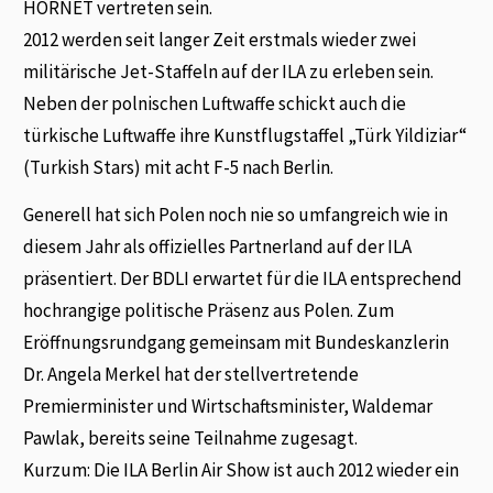
HORNET vertreten sein.
2012 werden seit langer Zeit erstmals wieder zwei
militärische Jet-Staffeln auf der ILA zu erleben sein.
Neben der polnischen Luftwaffe schickt auch die
türkische Luftwaffe ihre Kunstflugstaffel „Türk Yildiziar“
(Turkish Stars) mit acht F-5 nach Berlin.
Generell hat sich Polen noch nie so umfangreich wie in
diesem Jahr als offizielles Partnerland auf der ILA
präsentiert. Der BDLI erwartet für die ILA entsprechend
hochrangige politische Präsenz aus Polen. Zum
Eröffnungsrundgang gemeinsam mit Bundeskanzlerin
Dr. Angela Merkel hat der stellvertretende
Premierminister und Wirtschaftsminister, Waldemar
Pawlak, bereits seine Teilnahme zugesagt.
Kurzum: Die ILA Berlin Air Show ist auch 2012 wieder ein