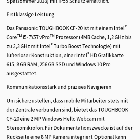
Spätsommer 2018) mit IP55 Schutz erhältlich.
Erstklassige Leistung
®
Das Panasonic TOUGHBOOK CF-20 ist mit einem Intel
TM
TM
Core
i5-7Y57 vPro
Prozessor (4MB Cache, 1,2 GHz bis
®
zu 3,3 GHz mit Intel
Turbo Boost Technologie) mit
®
lüfterloser Konstruktion, einer Intel
HD Grafikkarte
615, 8 GB RAM, 256 GB SSD und Windows 10 Pro
ausgestattet.
Kommunikationsstark und präzises Navigieren
Um sicherzustellen, dass mobile Mitarbeiter stets mit
der Zentrale verbunden sind, bietet das TOUGHBOOK
CF-20 eine 2 MP Windows Hello Webcam mit
Stereomikrofon. Für Dokumentationszwecke ist auf der
Rückseite eine 8 MP Kamera integriert. Optional kann