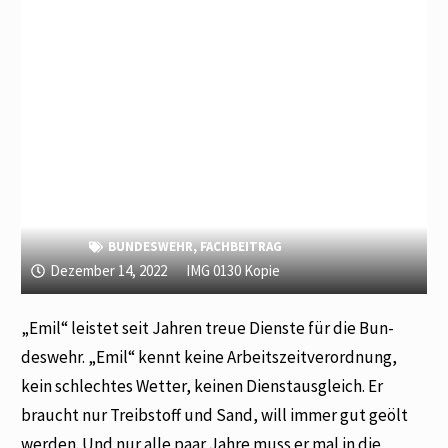
BUNDESWEHR
,
FACHBEITRAG
Dezember 14, 2022
IMG 0130 Kopie
„Emil“ leistet seit Jahren treue Dienste für die Bun­
deswehr. „Emil“ kennt keine Arbeitszeitverordnung,
kein schlechtes Wetter, keinen Dienstausgleich. Er
braucht nur Treibstoff und Sand, will immer gut geölt
werden. Und nur alle paar Jahre muss er mal in die