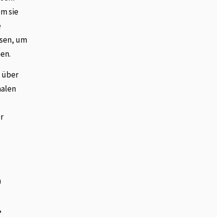
um sie
e
ssen, um
en.
, über
malen
r
,
n
,