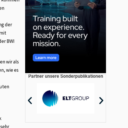
den
ng der
mit
der BWI
en wir als
n, wie es
Partner unsere Sonderpublikationen
guten
k
 sehr