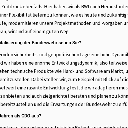
r Zeitdruck ebenfalls. Hier haben wir als BWI noch Herausford
ner Flexibilität liefern zu können, wie es heute und zukünftig
läufe, modernisieren unsere Projektmethoden und -vorgaben u
an, wir sind auf einem guten Weg.
talisierung der Bundeswehr sehen Sie?
ernden sicherheits- und geopolitischen Lage eine hohe Dynami
d wir haben eine enorme Entwicklungsdynamik, also teilweise
iehen technische Produkte wie Hard- und Software am Markt, 
reitzustellen. Dabei stellen wir, zum Beispiel mit Blick auf di
eltweit eine rasante Entwicklung fest, die wir adaptieren mü
anbieten und auch zielgerichtet beraten und planen zu könn
s bereitzustellen und die Erwartungen der Bundeswehr zu erfü
 Jahren als CDO aus?
hen hatte, den sicheren und stabilen Betrieb zu gewährleiste