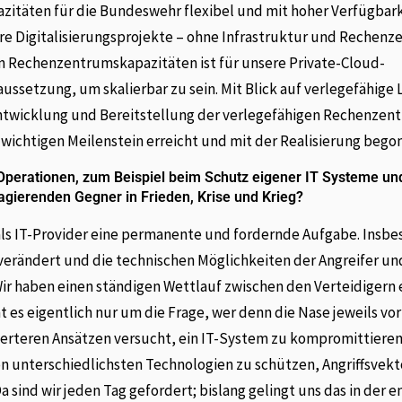
täten für die Bundeswehr flexibel und mit hoher Verfügbar
tere Digitalisierungsprojekte – ohne Infrastruktur und Rechenz
on Rechenzentrumskapazitäten ist für unsere Private-Cloud-
aussetzung, um skalierbar zu sein. Mit Blick auf verlegefähige
Entwicklung und Bereitstellung der verlegefähigen Rechenzent
wichtigen Meilenstein erreicht und mit der Realisierung bego
 Operationen, zum Beispiel beim Schutz eigener IT Systeme un
 agierenden Gegner in Frieden, Krise und Krieg?
 als IT-Provider eine permanente und fordernde Aufgabe. Insb
 verändert und die technischen Möglichkeiten der Angreifer u
ir haben einen ständigen Wettlauf zwischen den Verteidigern e
 es eigentlich nur um die Frage, wer denn die Nase jeweils vor
ierteren Ansätzen versucht, ein IT-System zu kompromittiere
von unterschiedlichsten Technologien zu schützen, Angriffsvek
 sind wir jeden Tag gefordert; bislang gelingt uns das in der 