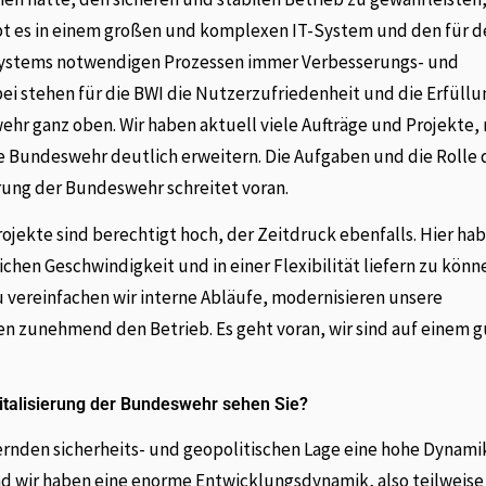
gibt es in einem großen und komplexen IT-System und den für 
 Systems notwendigen Prozessen immer Verbesserungs- und
ei stehen für die BWI die Nutzerzufriedenheit und die Erfüllu
r ganz oben. Wir haben aktuell viele Aufträge und Projekte, 
ie Bundeswehr deutlich erweitern. Die Aufgaben und die Rolle 
erung der Bundeswehr schreitet voran.
jekte sind berechtigt hoch, der Zeitdruck ebenfalls. Hier hab
hen Geschwindigkeit und in einer Flexibilität liefern zu könne
u vereinfachen wir interne Abläufe, modernisieren unsere
 zunehmend den Betrieb. Es geht voran, wir sind auf einem 
talisierung der Bundeswehr sehen Sie?
ernden sicherheits- und geopolitischen Lage eine hohe Dynami
d wir haben eine enorme Entwicklungsdynamik, also teilweise