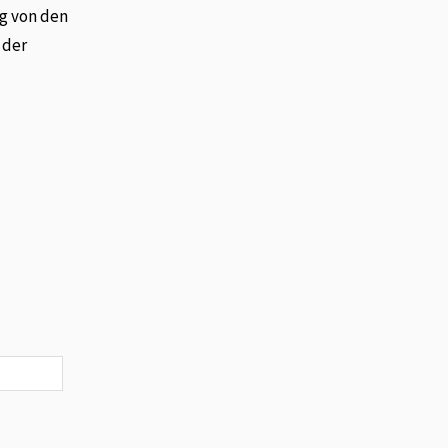
g von den
 der