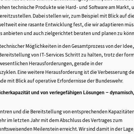
iehen technische Produkte wie Hard- und Software am Markt, 
reitzustellen. Dabei stellen wir, zum Beispiel mit Blick auf di
eltweit eine rasante Entwicklung fest, die wir adaptieren mü
anbieten und auch zielgerichtet beraten und planen zu könn
technischer Möglichkeiten in den Gesamtprozess von der Idee
ereitstellung von IT-Services Schritt zu halten, trotz der for
 wesentlichen Herausforderungen, gerade in der
zyklen. Eine weitere Herausforderung ist die Verbesserung de
ade mit Blick auf operative Erfordernisse der Bundeswehr.
eicherkapazität und von verlegefähigen Lösungen – dynamisch
entren und die Bereitstellung von entsprechenden Kapazitäte
r im letzten Jahr mit dem Abschluss des Vertrages zum
sweisenden Meilenstein erreicht. Wir sind damit in der Lage