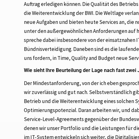
Auftrag erledigen können. Die Qualität des Betriebs
die Weiterentwicklung der BWI. Die Weltlage verla
neue Aufgaben und bieten heute Services an, die n
unter den außergewöhnlichen Anforderungen auf h
spreche dabei insbesondere von der einsatznahen I
Bündnisverteidigung. Daneben sind es die laufend
uns fordern, in Time, Quality and Budget neue Ser
Wie sieht Ihre Beurteilung der Lage nach fast zwei
Der Mindestanforderung, von der ich eben gesproc
wir zuverlässig und gut nach. Selbstverständlich 
Betrieb und die Weiterentwicklung eines solchen
Optimierungspotenzial. Daran arbeiten wir, und dab
Service-Level-Agreements gegenüber der Bundesweh
denen wir unser Portfolio und die Leistungen für d
im IT-System entwickeln sich weiter, die Digitalis