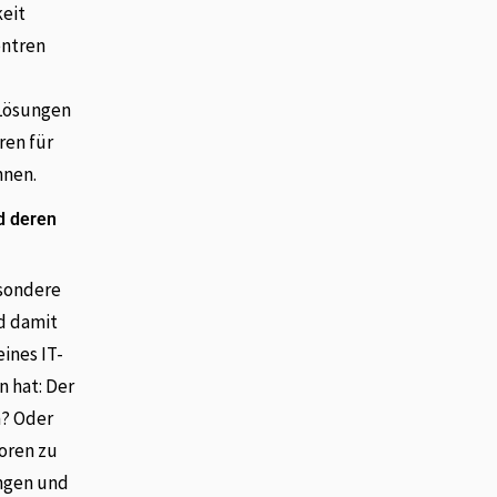
keit
entren
 Lösungen
ren für
nnen.
d deren
esondere
nd damit
ines IT-
n hat: Der
n? Oder
toren zu
engen und