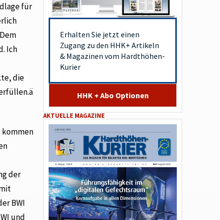
dlage für
rlich
. Dem
Erhalten Sie jetzt einen
Zugang zu den HHK+ Artikeln
. Ich
& Magazinen vom Hardthöhen-
Kurier
te, die
erfüllen.ä
HHK + Abo Optionen
AKTUELLE MAGAZINE
n, kommen
den
ng der
mit
der BWI
 BWI und