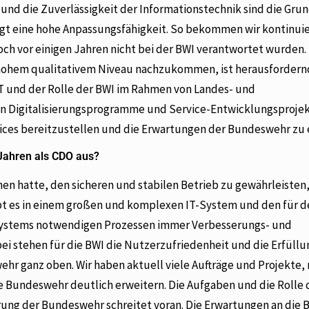
 und die Zuverlässigkeit der Informationstechnik sind die Grun
ngt eine hohe Anpassungsfähigkeit. So bekommen wir kontinuie
och vor einigen Jahren nicht bei der BWI verantwortet wurden
ohem qualitativem Niveau nachzukommen, ist herausfordernd
T und der Rolle der BWI im Rahmen von Landes- und
en Digitalisierungsprogramme und Service-Entwicklungsprojek
vices bereitzustellen und die Erwartungen der Bundeswehr zu 
 Jahren als CDO aus?
hen hatte, den sicheren und stabilen Betrieb zu gewährleiste
gibt es in einem großen und komplexen IT-System und den für 
 Systems notwendigen Prozessen immer Verbesserungs- und
ei stehen für die BWI die Nutzerzufriedenheit und die Erfüllu
r ganz oben. Wir haben aktuell viele Aufträge und Projekte, 
ie Bundeswehr deutlich erweitern. Die Aufgaben und die Rolle 
ierung der Bundeswehr schreitet voran. Die Erwartungen an die