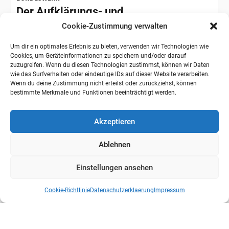
Der Aufklärungs- und
Wirkungsverbund der Bundeswehr im
Cookie-Zustimmung verwalten
Praxistest
Um dir ein optimales Erlebnis zu bieten, verwenden wir Technologien wie
Vom Nachzügler zum Vorreiter Die Bundeswehr steht
Cookies, um Geräteinformationen zu speichern und/oder darauf
zuzugreifen. Wenn du diesen Technologien zustimmst, können wir Daten
an einem technologischen Wendepunkt. Während die
wie das Surfverhalten oder eindeutige IDs auf dieser Website verarbeiten.
Drohnendebatte vor einem Jahrzehnt noch als...
Wenn du deine Zustimmung nicht erteilst oder zurückziehst, können
bestimmte Merkmale und Funktionen beeinträchtigt werden.
Akzeptieren
Ablehnen
Einstellungen ansehen
Cookie-Richtlinie
Datenschutzerklaerung
Impressum