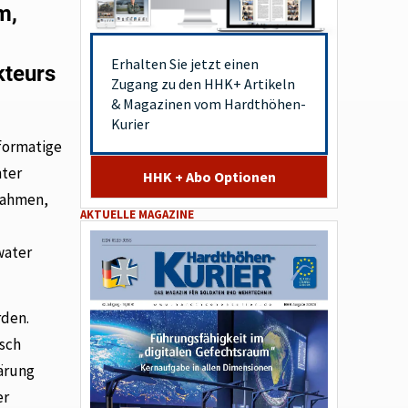
m,
Erhalten Sie jetzt einen
kteurs
Zugang zu den HHK+ Artikeln
& Magazinen vom Hardthöhen-
Kurier
ßformatige
nter
HHK + Abo Optionen
lnahmen,
AKTUELLE MAGAZINE
water
rden.
isch
ärung
er