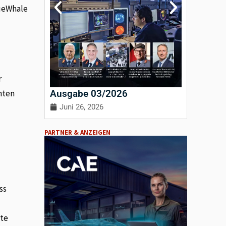
lueWhale
r
Ausgabe 03/2026
Ausgab
nten
Juni 26, 2026
April 3
PARTNER & ANZEIGEN
ss
zte