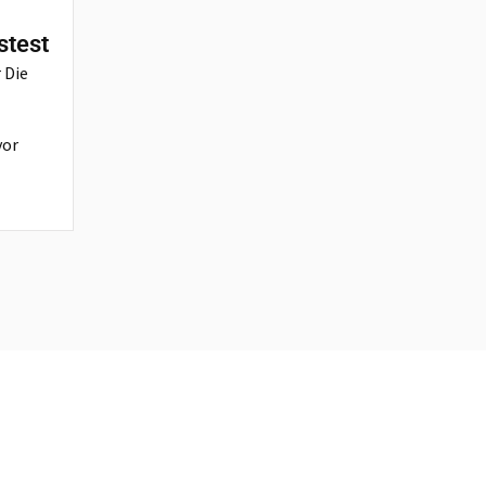
stest
 Die
vor