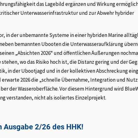
hrungsfähigkeit das Lagebild ergänzen und Wirkung ermöglic
ritischer Unterwasserinfrastruktur und zur Abwehr hybrider
or, in der unbemannte Systeme in einer hybriden Marine alltägl
g neben bemannten Ubooten die Unterwasseraufklärung über
in seinen „Absichten 2026“ und öffentlichen Äußerungen nochma
tehen, wo das Risiko hoch ist, die Distanz gering und der Geg
k, in der Ubootjagd und in der kollektiven Abschreckung ei
und erwarte 2026 die „schnelle Übernahme, Integration und Nut
über der Wasseroberfläche. Vor diesem Hintergrund wird Blue
g verstanden, nicht als isoliertes Einzelprojekt.
 in Ausgabe 2/26 des HHK!