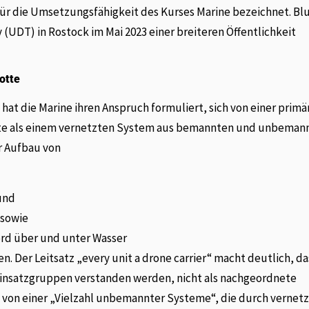
für die Umsetzungsfähigkeit des Kurses Marine bezeichnet. B
UDT) in Rostock im Mai 2023 einer breiteren Öffentlichkeit
otte
hat die Marine ihren Anspruch formuliert, sich von einer primä
otte als einem vernetzten System aus bemannten und unbeman
r Aufbau von
und
 sowie
ord über und unter Wasser
n. Der Leitsatz „every unit a drone carrier“ macht deutlich, da
Einsatzgruppen verstanden werden, nicht als nachgeordnete
it von einer „Vielzahl unbemannter Systeme“, die durch vernet