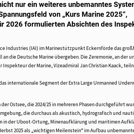
nicht nur ein weiteres unbemanntes Syste
 Spannungsfeld von „Kurs Marine 2025“,
ür 2026 formulierten Absichten des Inspe
ce Industries (IAI) im Marinestützpunkt Eckernförde das gro
l an die Deutsche Marine übergeben. Die Zeremonie, an der u
Inspekteur der Marine, Vizeadmiral Jan Christian Kaack, tei
n das internationale Segment der Extra Large Unmanned Under
n der Ostsee, die 2024/25 in mehreren Phasen durchgeführt wu
mgebung, die durchaus als akustisch, hydrografisch und naut
n in der Uboot-Ortung, Minenaufklärung und maritimen Aufkl
 Herbst 2025 als „wichtigen Meilenstein“ im Aufbau unbemannt