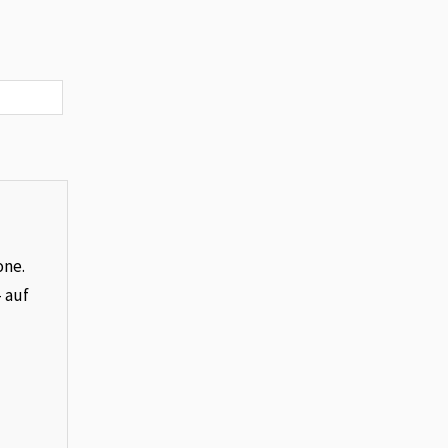
one.
– auf