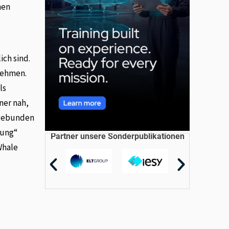
hen
ich sind.
nehmen.
ls
ner nah,
ngebunden
zung“
Partner unsere Sonderpublikationen
Whale