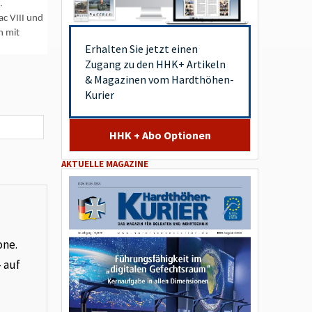
.
ac VIII und
h mit
Erhalten Sie jetzt einen
Zugang zu den HHK+ Artikeln
& Magazinen vom Hardthöhen-
Kurier
HHK + Abo Optionen
AKTUELLE MAGAZINE
one.
– auf