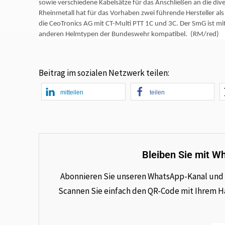
sowie verschiedene Kabelsätze für das Anschließen an die d
Rheinmetall hat für das Vorhaben zwei führende Hersteller al
die CeoTronics AG mit CT-Multi PTT 1C und 3C. Der SmG ist m
anderen Helmtypen der Bundeswehr kompatibel. (RM/red)
Beitrag im sozialen Netzwerk teilen:
mitteilen
teilen
Bleiben Sie mit W
Abonnieren Sie unseren WhatsApp-Kanal und e
Scannen Sie einfach den QR-Code mit Ihrem Han