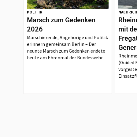
POLITIK
NACHRIC
Marsch zum Gedenken
Rheinm
2026
mit d
Marschierende, Angehörige und Politik
Frega
erinnern gemeinsam Berlin – Der
Gener
neunte Marsch zum Gedenken endete
Rheinmet
heute am Ehrenmal der Bundeswehr...
(Guided M
vorgeste
Einsatzfl