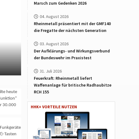
Marsch zum Gedenken 2026
04. August 2026
Rheinmetall präsentiert mit der GMF140
die Fregatte der nächsten Generation
03. August 2026
Der Aufklärungs- und Wirkungsverbund
der Bundeswehr im Praxistest
31. Juli 2026
Feuerkraft: Rheinmetall liefert
Waffenanlage für britische Radhaubitze
RCH 155
lte heute
funktion“
er 30.000
HHK+ VORTEILE NUTZEN
n
 Funkgeräte
T)-Tasten