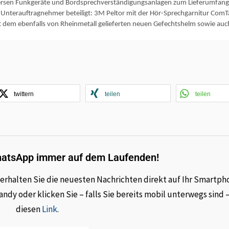
iversen Funkgeräte und Bordsprechverständigungsanlagen zum Lieferumfang
s Unterauftragnehmer beteiligt: 3M Peltor mit der Hör-Sprechgarnitur ComT
it dem ebenfalls von Rheinmetall gelieferten neuen Gefechtshelm sowie auc
twittern
teilen
teilen
hatsApp immer auf dem Laufenden!
rhalten Sie die neuesten Nachrichten direkt auf Ihr Smartph
dy oder klicken Sie – falls Sie bereits mobil unterwegs sind 
diesen
Link
.