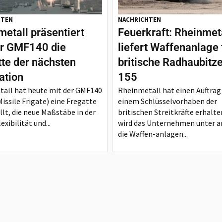
HTEN
NACHRICHTEN
etall präsentiert
Feuerkraft: Rheinmet
er GMF140 die
liefert Waffenanlage 
tte der nächsten
britische Radhaubitz
ation
155
all hat heute mit der GMF140
Rheinmetall hat einen Auftrag
issile Frigate) eine Fregatte
einem Schlüsselvorhaben der
llt, die neue Maßstäbe in der
britischen Streitkräfte erhalte
exibilität und...
wird das Unternehmen unter 
die Waffen-anlagen...