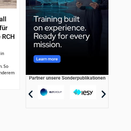
all
für
e RCH
 in
n. So
anderem
Partner unsere Sonderpublikationen