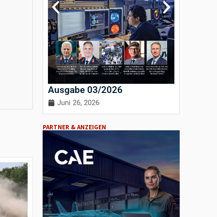
Ausgabe 03/2026
Ausgab
Juni 26, 2026
April 3
PARTNER & ANZEIGEN