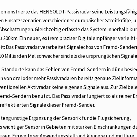
demonstrierte das HENSOLDT-Passivradar seine Leistungsfähig
en Einsatzszenarien verschiedener europäischer Streitkräfte, 
bschattungen. Gleichzeitig erfasste das System innerhalb kü
zu 200km. Ein neuer, extrem präziser Digitalempfänger verleih
eit: Das Passivradar verarbeitet Signalechos von Fremd-Sende
0 Milliarden Mal schwächer sind als die ursprünglichen Signale
r-Standorte kann das Fehlen von Fremd-Sendern in dünn besi
n von drei oder mehr Passivradaren bereits genaue Zielinform
ventionellen Aktivradar keine eigenen Signale aus. Zur Zielbe
emd-Sendern benutzt. Das Passivradar fungiert so als reiner 
 reflektierten Signale dieser Fremd-Sender.
ostengünstige Ergänzung der Sensorik für die Flugsicherung,
ls wichtiger Sensor in Gebieten mit starken Einschränkungen d
ssen. Ein weiterer Anwendungsfall sind kleinere und mittlere