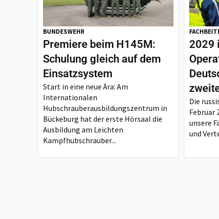
BUNDESWEHR
FACHBEIT
Premiere beim H145M:
2029 
Schulung gleich auf dem
Opera
Einsatzsystem
Deutsc
Start in eine neue Ära: Am
zweit
Internationalen
Die russi
Hubschrauberausbildungszentrum in
Februar 
Bückeburg hat der erste Hörsaal die
unsere F
Ausbildung am Leichten
und Verte
Kampfhubschrauber...