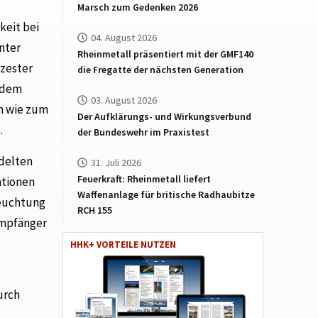
Marsch zum Gedenken 2026
keit bei
04. August 2026
unter
Rheinmetall präsentiert mit der GMF140
rzester
die Fregatte der nächsten Generation
t dem
03. August 2026
rn wie zum
Der Aufklärungs- und Wirkungsverbund
.
der Bundeswehr im Praxistest
edelten
31. Juli 2026
Feuerkraft: Rheinmetall liefert
ationen
Waffenanlage für britische Radhaubitze
leuchtung
RCH 155
Empfänger
HHK+ VORTEILE NUTZEN
urch