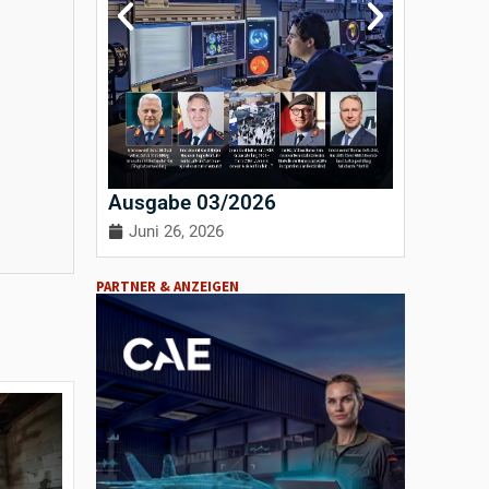
Ausgabe 03/2026
Ausgab
Juni 26, 2026
April 3
PARTNER & ANZEIGEN