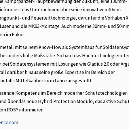
 eine Kampfpanzer-Hauptbewaffnung der Zukunft, eine 130mm-
 informiert das Unternehmen über seine innovativen 40mm-
engpunkt- und Feuerleittechnologie, darunter die Vorhaben 
g Laser und die MK93-Montage. Auch moderne 30mm- und 50m
en im Fokus.
heinmetall mit seinem Know-How als Systemhaus für Soldatensy
e besonders hohe Maßstäbe. So baut das Hochtechnologieunt
on bei Soldatensystemen mit Lösungen wie Gladius 2.0 oder Ar
all darüber hinaus seine große Expertise im Bereich der
metalls Mittelkaliberturm Lance ausgestellt.
assende Kompetenz im Bereich moderner Schutztechnologien.
and über das neue Hybrid Protection Module, das aktive Sch
em ROSY informieren.
ence.com