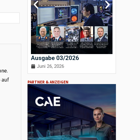
Ausgabe 03/2026
Ausgab
Juni 26, 2026
April 3
one.
– auf
PARTNER & ANZEIGEN