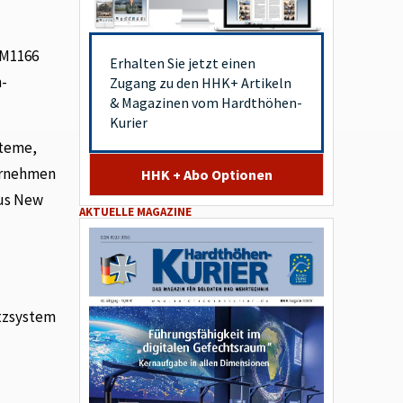
XM1166
Erhalten Sie jetzt einen
m-
Zugang zu den HHK+ Artikeln
& Magazinen vom Hardthöhen-
Kurier
steme,
ernehmen
HHK + Abo Optionen
gus New
AKTUELLE MAGAZINE
utzsystem