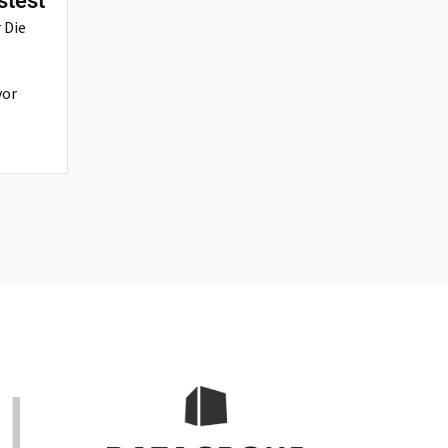
stest
 Die
vor