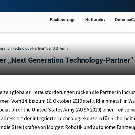
Fachbeiträge
Heftarchiv
DefenceC
eration Technology-Partner“ der U.S. Army
er „Next Generation Technology-Partner“
 Zeiten globaler Herausforderungen rücken die Partner in Indus
mmen. Vom 14. bis zum 16. Oktober 2019 stellt Rheinmetall in W
ociation of the United States Army (AUSA 2019) einen Teil sein
adressiert der integrierte Technologiekonzern für Sicherheit
ür die Streitkräfte von Morgen: Robotik und autonome Fahrzeu