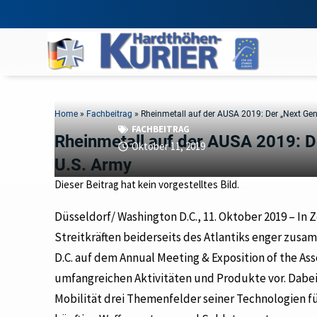
Home
»
Fachbeitrag
»
Rheinmetall auf der AUSA 2019: Der „Next Gen
FACHBEITRAG
Rheinmetall auf der AUSA 2019: D
Oktober 11, 2019
U.S. Army
Dieser Beitrag hat kein vorgestelltes Bild.
Düsseldorf/ Washington D.C., 11. Oktober 2019 – In
Streitkräften beiderseits des Atlantiks enger zusa
D.C. auf dem Annual Meeting & Exposition of the Ass
umfangreichen Aktivitäten und Produkte vor. Dabei 
Mobilität drei Themenfelder seiner Technologien f