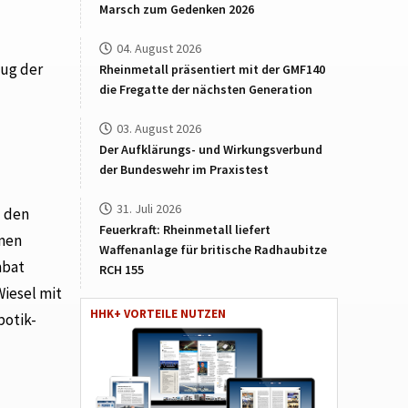
Marsch zum Gedenken 2026
04. August 2026
eug der
Rheinmetall präsentiert mit der GMF140
die Fregatte der nächsten Generation
03. August 2026
Der Aufklärungs- und Wirkungsverbund
der Bundeswehr im Praxistest
31. Juli 2026
u den
Feuerkraft: Rheinmetall liefert
omen
Waffenanlage für britische Radhaubitze
mbat
RCH 155
Wiesel mit
HHK+ VORTEILE NUTZEN
botik-