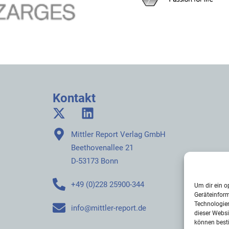
Kontakt
Mittler Report Verlag GmbH
Beethovenallee 21
D-53173 Bonn
+49 (0)228 25900-344
Um dir ein o
Geräteinfor
Technologien
info@mittler-report.de
dieser Websi
können best