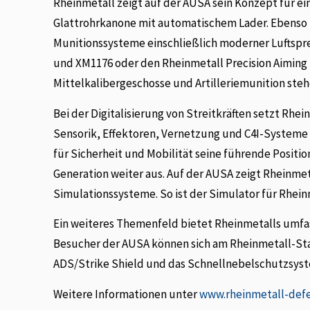
Rheinmetall zeigt auf der AUSA sein Konzept für
Glattrohrkanone mit automatischem Lader. Ebenso
Munitionssysteme einschließlich moderner Luftspr
und XM1176 oder den Rheinmetall Precision Aimin
Mittelkalibergeschosse und Artilleriemunition steh
Bei der Digitalisierung von Streitkräften setzt R
Sensorik, Effektoren, Vernetzung und C4I-System
für Sicherheit und Mobilität seine führende Positi
Generation weiter aus. Auf der AUSA zeigt Rheinmet
Simulationssysteme. So ist der Simulator für Rhein
Ein weiteres Themenfeld bietet Rheinmetalls umf
Besucher der AUSA können sich am Rheinmetall-St
ADS/Strike Shield und das Schnellnebelschutzsyst
Weitere Informationen unter
www.rheinmetall-def