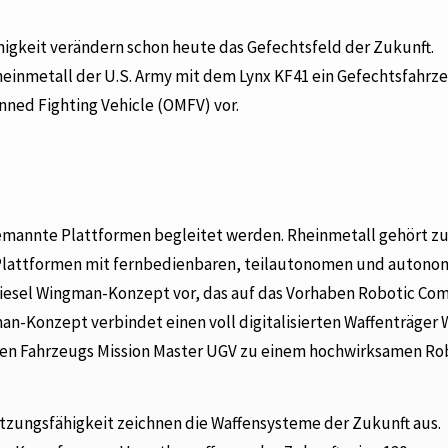
higkeit verändern schon heute das Gefechtsfeld der Zukunft.
einmetall der U.S. Army mit dem Lynx KF41 ein Gefechtsfahrz
nned Fighting Vehicle (OMFV) vor.
mannte Plattformen begleitet werden. Rheinmetall gehört z
-Plattformen mit fernbedienbaren, teilautonomen und auton
 Wiesel Wingman-Konzept vor, das auf das Vorhaben Robotic Co
gman-Konzept verbindet einen voll digitalisierten Waffenträger 
n Fahrzeugs Mission Master UGV zu einem hochwirksamen Ro
tzungsfähigkeit zeichnen die Waffensysteme der Zukunft aus.