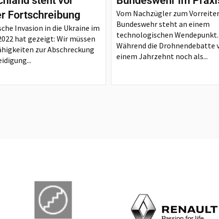
hland steht vor
Bundeswehr im Praxi
Vom Nachzügler zum Vorreiter
er Fortschreibung
Bundeswehr steht an einem
sche Invasion in die Ukraine im
technologischen Wendepunkt.
2022 hat gezeigt: Wir müssen
Während die Drohnendebatte 
ähigkeiten zur Abschreckung
einem Jahrzehnt noch als...
idigung...