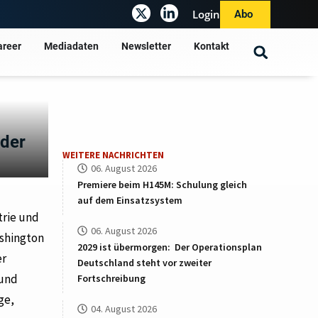
Login
Abo
areer
Mediadaten
Newsletter
Kontakt
 der
WEITERE NACHRICHTEN
06. August 2026
Premiere beim H145M: Schulung gleich
auf dem Einsatzsystem
trie und
06. August 2026
ashington
2029 ist übermorgen: Der Operationsplan
er
Deutschland steht vor zweiter
 und
Fortschreibung
ge,
04. August 2026