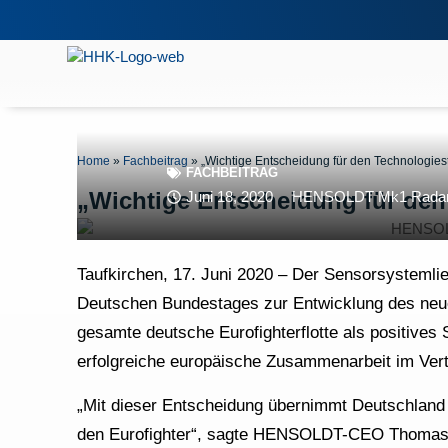
Home
»
Fachbeitrag
»
„Wichtige Entscheidung für den Technologies
FACHBEITRAG
„Wichtige Entscheidung für den
Juni 18, 2020
HENSOLDT Mk1 Radar
Taufkirchen, 17. Juni 2020 – Der Sensorsystemli
Deutschen Bundestages zur Entwicklung des neuen
gesamte deutsche Eurofighterflotte als positives 
erfolgreiche europäische Zusammenarbeit im Vert
„Mit dieser Entscheidung übernimmt Deutschland e
den Eurofighter“, sagte HENSOLDT-CEO Thomas M