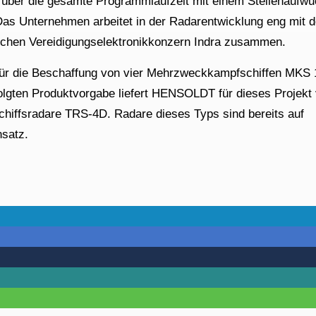
ird über die gesamte Programmlaufzeit mit einem Stellenaufw
 Das Unternehmen arbeitet in der Radarentwicklung eng mit 
schen Vereidigungselektronikkonzern Indra zusammen.
 für die Beschaffung von vier Mehrzweckkampfschiffen MKS 
olgten Produktvorgabe liefert HENSOLDT für dieses Projekt 
chiffsradare TRS-4D. Radare dieses Typs sind bereits auf
nsatz.