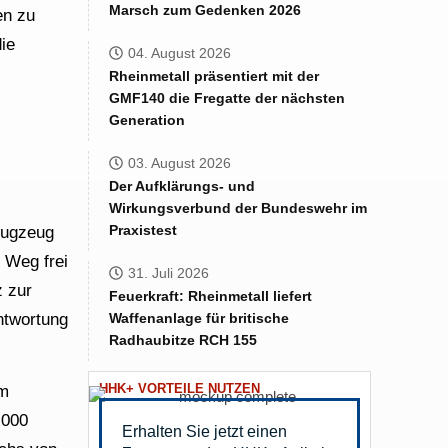
Marsch zum Gedenken 2026
en zu
die
04. August 2026
Rheinmetall präsentiert mit der
GMF140 die Fregatte der nächsten
Generation
03. August 2026
Der Aufklärungs- und
Wirkungsverbund der Bundeswehr im
Praxistest
flugzeug
 Weg frei
31. Juli 2026
z zur
Feuerkraft: Rheinmetall liefert
ntwortung
Waffenanlage für britische
Radhaubitze RCH 155
HHK+ VORTEILE NUTZEN
im
.000
Erhalten Sie jetzt einen