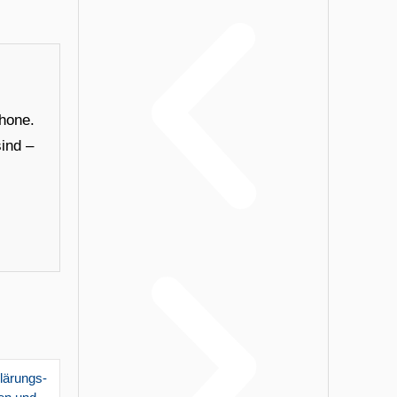
phone.
ind –