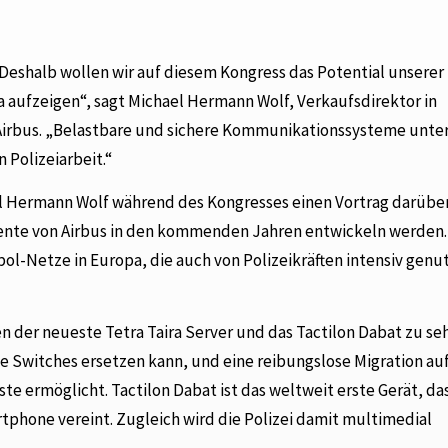
Deshalb wollen wir auf diesem Kongress das Potential unserer
pa aufzeigen“, sagt Michael Hermann Wolf, Verkaufsdirektor in
Airbus. „Belastbare und sichere Kommunikationssysteme unte
 Polizeiarbeit.“
l Hermann Wolf während des Kongresses einen Vortrag darüber
ente von Airbus in den kommenden Jahren entwickeln werden.
apol-Netze in Europa, die auch von Polizeikräften intensiv genu
 der neueste Tetra Taira Server und das Tactilon Dabat zu seh
elle Switches ersetzen kann, und eine reibungslose Migration auf
e ermöglicht. Tactilon Dabat ist das weltweit erste Gerät, das
phone vereint. Zugleich wird die Polizei damit multimedial