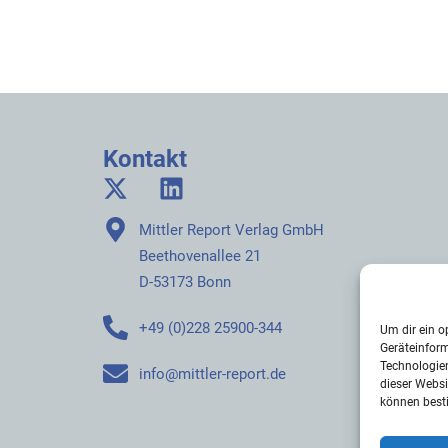
Kontakt
Mittler Report Verlag GmbH
Beethovenallee 21
D-53173 Bonn
+49 (0)228 25900-344
Um dir ein o
Geräteinfor
Technologien
info@mittler-report.de
dieser Websi
können best