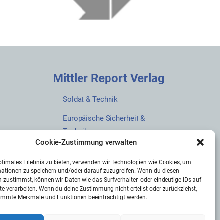
Mittler Report Verlag
Soldat & Technik
Europäische Sicherheit &
Technik
Cookie-Zustimmung verwalten
European Security & Defence
ptimales Erlebnis zu bieten, verwenden wir Technologien wie Cookies, um
MarineForum
mationen zu speichern und/oder darauf zuzugreifen. Wenn du diesen
 zustimmst, können wir Daten wie das Surfverhalten oder eindeutige IDs auf
Verlagswebsite
te verarbeiten. Wenn du deine Zustimmung nicht erteilst oder zurückziehst,
immte Merkmale und Funktionen beeinträchtigt werden.
Mittler Report Shop