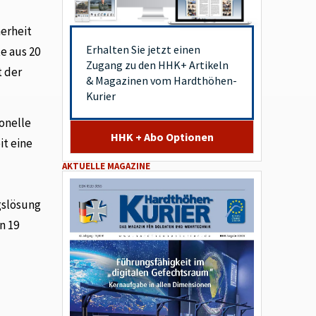
erheit
Erhalten Sie jetzt einen
te aus 20
Zugang zu den HHK+ Artikeln
t der
& Magazinen vom Hardthöhen-
Kurier
ionelle
HHK + Abo Optionen
it eine
AKTUELLE MAGAZINE
gslösung
n 19