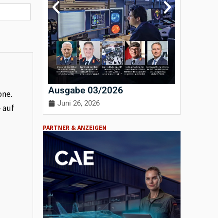
Ausgabe 03/2026
Ausgab
one.
Juni 26, 2026
April 3
– auf
PARTNER & ANZEIGEN