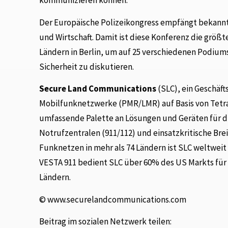
kommunizieren können.
Der Europäische Polizeikongress empfängt bekannt
und Wirtschaft. Damit ist diese Konferenz die größte
Ländern in Berlin, um auf 25 verschiedenen Podiu
Sicherheit zu diskutieren.
Secure Land Communications
(SLC), ein Geschäft
Mobilfunknetzwerke (PMR/LMR) auf Basis von Tetra
umfassende Palette an Lösungen und Geräten für d
Notrufzentralen (911/112) und einsatzkritische Br
Funknetzen in mehr als 74 Ländern ist SLC weltwei
VESTA 911 bedient SLC über 60% des US Markts für 9
Ländern.
© www.securelandcommunications.com
Beitrag im sozialen Netzwerk teilen: