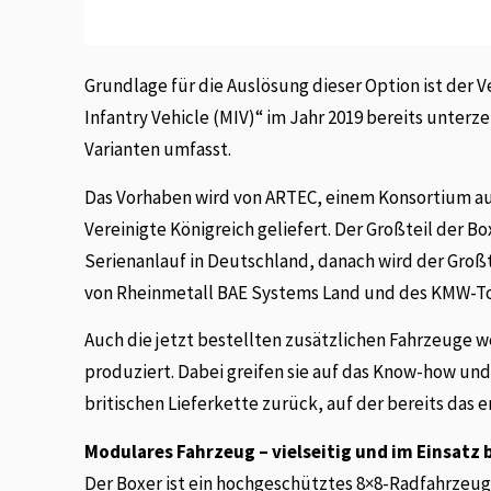
Grundlage für die Auslösung dieser Option ist der
Infantry Vehicle (MIV)“ im Jahr 2019 bereits unter
Varianten umfasst.
Das Vorhaben wird von ARTEC, einem Konsortium a
Vereinigte Königreich geliefert. Der Großteil der B
Serienanlauf in Deutschland, danach wird der Großt
von Rheinmetall BAE Systems Land und des KMW-T
Auch die jetzt bestellten zusätzlichen Fahrzeuge w
produziert. Dabei greifen sie auf das Know-how u
britischen Lieferkette zurück, auf der bereits das e
Modulares Fahrzeug – vielseitig und im Einsatz
Der Boxer ist ein hochgeschütztes 8×8-Radfahrzeug.