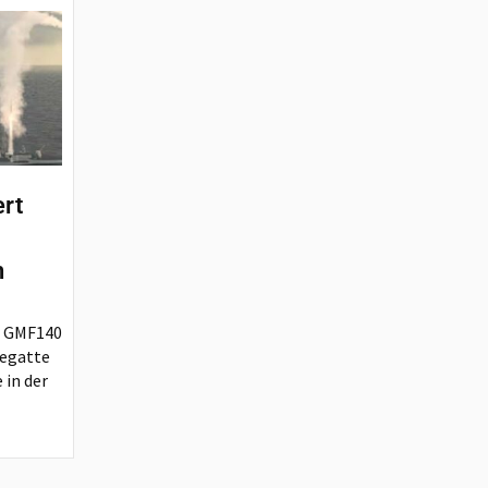
ert
n
r GMF140
regatte
 in der