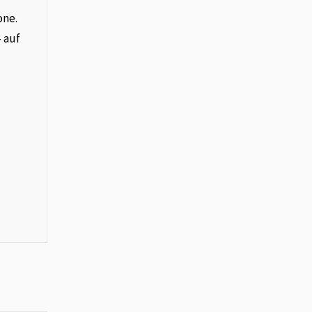
one.
– auf