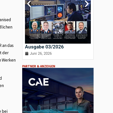
anised
dlichen
 an das
Ausgabe 03/2026
Ausgab
t der
Juni 26, 2026
April 3
en Werken
PARTNER & ANZEIGEN
nd
den
e bei