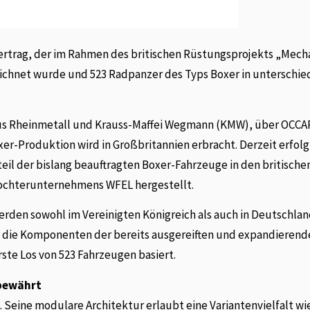
 Vertrag, der im Rahmen des britischen Rüstungsprojekts „Mech
zeichnet wurde und 523 Radpanzer des Typs Boxer in unterschie
us Rheinmetall und Krauss-Maffei Wegmann (KMW), über OCCAR
oxer-Produktion wird in Großbritannien erbracht. Derzeit erfolg
eil der bislang beauftragten Boxer-Fahrzeuge in den britisch
ochterunternehmens WFEL hergestellt.
erden sowohl im Vereinigten Königreich als auch in Deutschla
nd die Komponenten der bereits ausgereiften und expandieren
rste Los von 523 Fahrzeugen basiert.
 bewährt
 Seine modulare Architektur erlaubt eine Variantenvielfalt wi