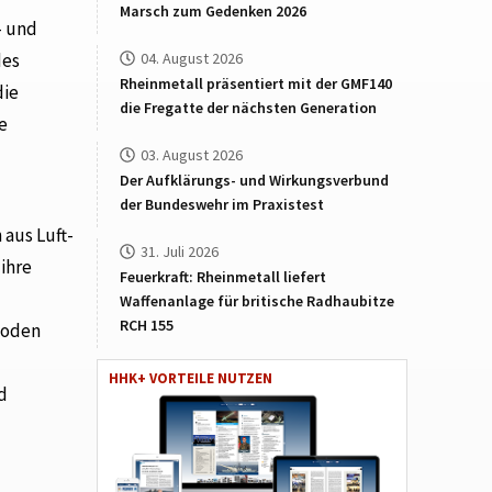
Marsch zum Gedenken 2026
- und
des
04. August 2026
Rheinmetall präsentiert mit der GMF140
die
die Fregatte der nächsten Generation
e
03. August 2026
Der Aufklärungs- und Wirkungsverbund
der Bundeswehr im Praxistest
 aus Luft-
31. Juli 2026
 ihre
Feuerkraft: Rheinmetall liefert
Waffenanlage für britische Radhaubitze
RCH 155
Boden
HHK+ VORTEILE NUTZEN
d