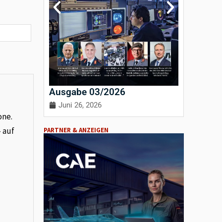
Ausgabe 03/2026
Ausgab
Juni 26, 2026
April 3
one.
– auf
PARTNER & ANZEIGEN