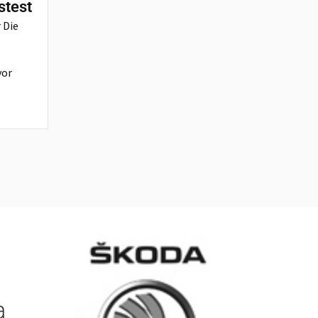
stest
 Die
vor