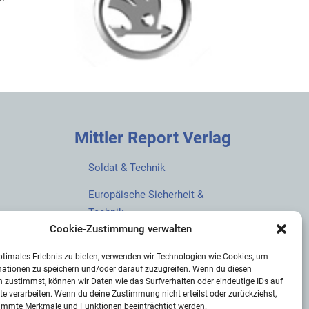
Mittler Report Verlag
Soldat & Technik
Europäische Sicherheit &
Technik
Cookie-Zustimmung verwalten
European Security & Defence
ptimales Erlebnis zu bieten, verwenden wir Technologien wie Cookies, um
MarineForum
mationen zu speichern und/oder darauf zuzugreifen. Wenn du diesen
 zustimmst, können wir Daten wie das Surfverhalten oder eindeutige IDs auf
Verlagswebsite
te verarbeiten. Wenn du deine Zustimmung nicht erteilst oder zurückziehst,
immte Merkmale und Funktionen beeinträchtigt werden.