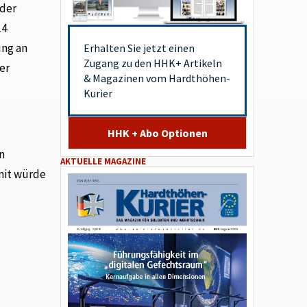
 der
14
ung an
Erhalten Sie jetzt einen
Zugang zu den HHK+ Artikeln
er
& Magazinen vom Hardthöhen-
Kurier
HHK + Abo Optionen
n
AKTUELLE MAGAZINE
mit würde