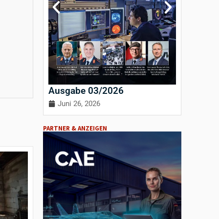
Ausgabe 03/2026
Ausgab
Juni 26, 2026
April 3
PARTNER & ANZEIGEN