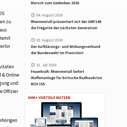
Marsch zum Gedenken 2026
ADS
04. August 2026
men zu
Rheinmetall präsentiert mit der GMF140
die Fregatte der nächsten Generation
 aus
 Damit
03. August 2026
erlin
Der Aufklärungs- und Wirkungsverbund
der Bundeswehr im Praxistest
31. Juli 2026
vitäten
Feuerkraft: Rheinmetall liefert
l & Online
Waffenanlage für britische Radhaubitze
igung und
RCH 155
e Offizier
HHK+ VORTEILE NUTZEN
ehörigen