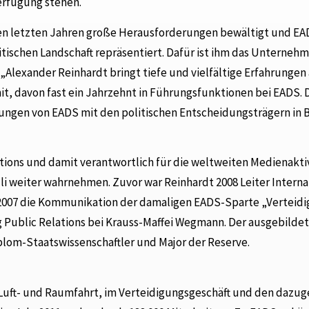
erfügung stehen.
 den letzten Jahren große Herausforderungen bewältigt und E
itischen Landschaft repräsentiert. Dafür ist ihm das Unterneh
Alexander Reinhardt bringt tiefe und vielfältige Erfahrungen
mit, davon fast ein Jahrzehnt in Führungsfunktionen bei EADS.
ungen von EADS mit den politischen Entscheidungsträgern in B
ations und damit verantwortlich für die weltweiten Medienakti
li weiter wahrnehmen. Zuvor war Reinhardt 2008 Leiter Interna
 2007 die Kommunikation der damaligen EADS-Sparte „Verteid
ng Public Relations bei Krauss-Maffei Wegmann. Der ausgebildet
plom-Staatswissenschaftler und Major der Reserve.
Luft- und Raumfahrt, im Verteidigungsgeschäft und den dazug