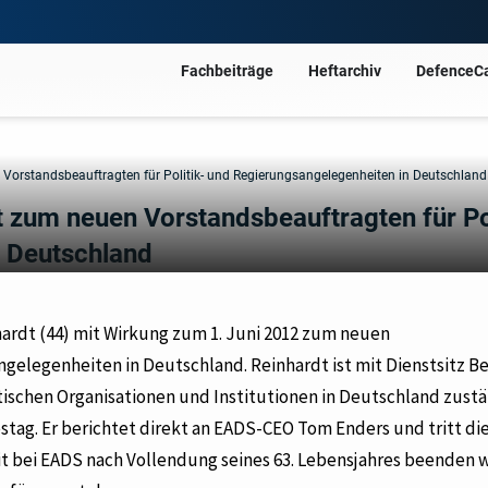
Fachbeiträge
Heftarchiv
DefenceC
Vorstandsbeauftragten für Politik- und Regierungsangelegenheiten in Deutschland
 zum neuen Vorstandsbeauftragten für Pol
n Deutschland
hardt (44) mit Wirkung zum 1. Juni 2012 zum neuen
gelegenheiten in Deutschland. Reinhardt ist mit Dienstsitz Ber
tischen Organisationen und Institutionen in Deutschland zustä
ag. Er berichtet direkt an EADS-CEO Tom Enders und tritt di
eit bei EADS nach Vollendung seines 63. Lebensjahres beenden w