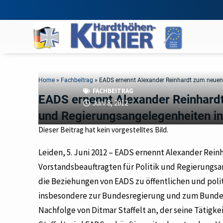
Home
»
Fachbeitrag
»
EADS ernennt Alexander Reinhardt zum neuen 
FACHBEITRAG
EADS ernennt Alexander Reinhardt
Juni 8, 2012
und Regierungsangelegenheiten i
Dieser Beitrag hat kein vorgestelltes Bild.
Leiden, 5. Juni 2012 – EADS ernennt Alexander Rein
Vorstandsbeauftragten für Politik und Regierungsan
die Beziehungen von EADS zu öffentlichen und poli
insbesondere zur Bundesregierung und zum Bundest
Nachfolge von Ditmar Staffelt an, der seine Tätigk