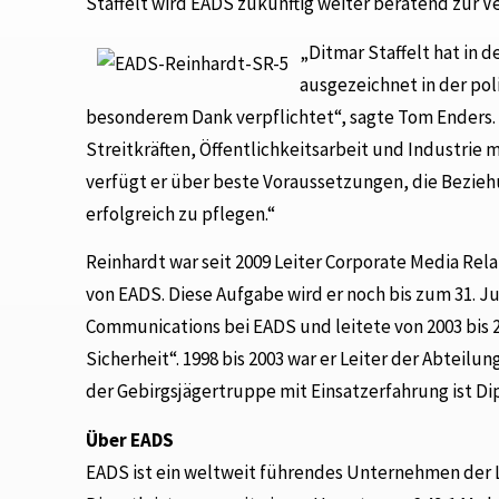
Staffelt wird EADS zukünftig weiter beratend zur V
„Ditmar Staffelt hat in
ausgezeichnet in der pol
besonderem Dank verpflichtet“, sagte Tom Enders. „
Streitkräften, Öffentlichkeitsarbeit und Industrie 
verfügt er über beste Voraussetzungen, die Bezieh
erfolgreich zu pflegen.“
Reinhardt war seit 2009 Leiter Corporate Media Rel
von EADS. Diese Aufgabe wird er noch bis zum 31. Ju
Communications bei EADS und leitete von 2003 bis
Sicherheit“. 1998 bis 2003 war er Leiter der Abteilu
der Gebirgsjägertruppe mit Einsatzerfahrung ist Di
Über EADS
EADS ist ein weltweit führendes Unternehmen der 