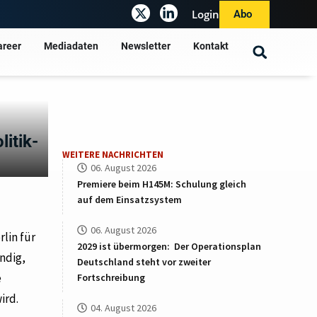
Login
Abo
areer
Mediadaten
Newsletter
Kontakt
itik-
WEITERE NACHRICHTEN
06. August 2026
Premiere beim H145M: Schulung gleich
auf dem Einsatzsystem
06. August 2026
lin für
2029 ist übermorgen: Der Operationsplan
ndig,
Deutschland steht vor zweiter
e
Fortschreibung
ird.
04. August 2026