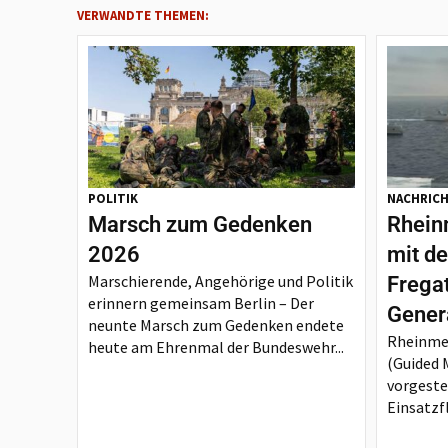
VERWANDTE THEMEN:
POLITIK
NACHRIC
Marsch zum Gedenken
Rheinm
2026
mit d
Marschierende, Angehörige und Politik
Frega
erinnern gemeinsam Berlin – Der
Gener
neunte Marsch zum Gedenken endete
Rheinmet
heute am Ehrenmal der Bundeswehr...
(Guided M
vorgeste
Einsatzfl