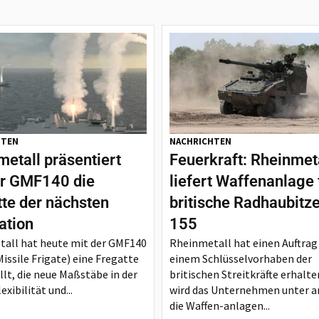
HTEN
NACHRICHTEN
etall präsentiert
Feuerkraft: Rheinmet
er GMF140 die
liefert Waffenanlage 
tte der nächsten
britische Radhaubitz
ation
155
all hat heute mit der GMF140
Rheinmetall hat einen Auftrag
issile Frigate) eine Fregatte
einem Schlüsselvorhaben der
llt, die neue Maßstäbe in der
britischen Streitkräfte erhalte
exibilität und...
wird das Unternehmen unter 
die Waffen-anlagen...