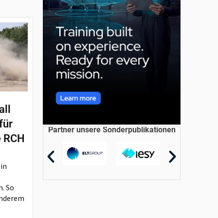
all
für
Partner unsere Sonderpublikationen
e RCH
 in
n. So
anderem