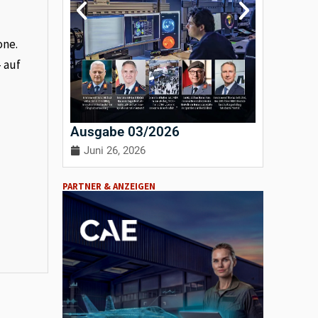
one.
– auf
Ausgabe 03/2026
Ausgab
Juni 26, 2026
April 3
PARTNER & ANZEIGEN