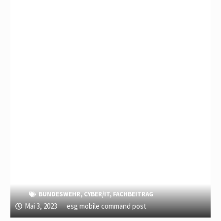
BUNDESWEHR
,
CYBER/IT
,
FACHBEITRAG
Mai 3, 2023
esg mobile command post