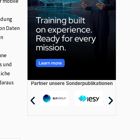
r mobile
indung
von Daten
en
hne
es und
liche
daraus
Partner unsere Sonderpublikationen