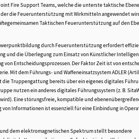
Joint Fire Support Teams, welche die unterste taktische Eben
f der die Feuerunterstützung mit Wirkmitteln angewendet wir
räftegemeinsamen Taktischen Feuerunterstützung auf den Eb
werpunktbildung durch Feuerunterstützung erfordert effizi
ng und die Überlegung zum Einsatz von Künstlicher Intelligenz
g von Entscheidungsprozessen. Der Faktor Zeit ist von entsc
erie. Mit dem Führungs- und Waffeneinsatzsystem ADLER (Artill
 die Truppengattung bereits über ein eigenes digitales Führ
ppe nutzen ein anderes digitales Führungssystem (z. B. Sita
t wird). Eine störungsfreie, kompatible und ebenenübergreife
 von Informationen ist essenziell für eine Einbindung in Opera
ft und dem elektromagnetischen Spektrum stellt besondere