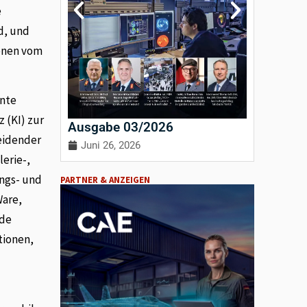
e
d, und
enen vom
ente
 (KI) zur
Ausgabe 03/2026
Ausgab
heidender
Juni 26, 2026
April 3
erie-,
ungs- und
PARTNER & ANZEIGEN
Ware,
nde
tionen,