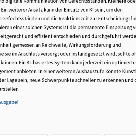
d digitale Kommunikation von Gefechtsständen. Kleinere ode
in weiterer Ansatz kann der Einsatz von KI sein, um den
n Gefechtsständen und die Reaktionszeit zur Entscheidungsf
nieren eines solchen Systems ist die permanente Einspeisung 
zeitgerecht und effizient entschieden und durchgeführt werd
inheit gemessen an Reichweite, Wirkungsforderung und
 sie im Anschluss versorgt oder instandgesetzt wird, sollte o
können. Ein KI-basiertes System kann jederzeit ein optimiert
ement anbieten. In einer weiteren Ausbaustufe könnte Künst
 der Lage sein, neue Schwerpunkte schneller zu erkennen und 
rstellen.
 Ausgabe!