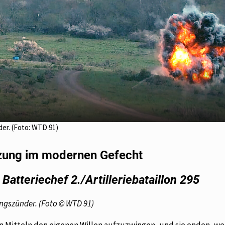
er. (Foto: WTD 91)
tzung im modernen Gefecht
atteriechef 2./Artilleriebataillon 295
ngszünder. (Foto
© WTD 91)
n Mitteln den eigenen Willen aufzuzwingen, und sie enden, we