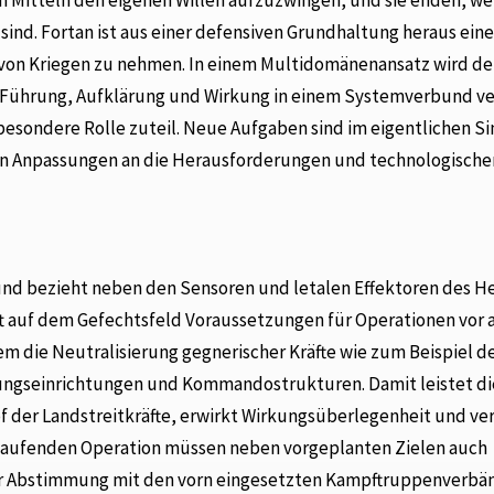
 sind. Fortan ist aus einer defensiven Grundhaltung heraus eine
 von Kriegen zu nehmen. In einem Multidomänenansatz wird de
ie Führung, Aufklärung und Wirkung in einem Systemverbund ve
esondere Rolle zuteil. Neue Aufgaben sind im eigentlichen Si
en Anpassungen an die Herausforderungen und technologische
nd bezieht neben den Sensoren und letalen Effektoren des H
afft auf dem Gefechtsfeld Voraussetzungen für Operationen vor 
 die Neutralisierung gegnerischer Kräfte wie zum Beispiel d
rgungseinrichtungen und Kommandostrukturen. Damit leistet di
der Landstreitkräfte, erwirkt Wirkungsüberlegenheit und ve
er laufenden Operation müssen neben vorgeplanten Zielen auch
nger Abstimmung mit den vorn eingesetzten Kampftruppenverb