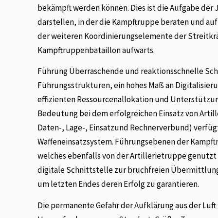
bekämpft werden können. Dies ist die Aufgabe der 
darstellen, in der die Kampftruppe beraten und au
der weiteren Koordinierungselemente der Streitk
Kampftruppenbataillon aufwärts.
Führung Überraschende und reaktionsschnelle Sch
Führungsstrukturen, ein hohes Maß an Digitalisieru
effizienten Ressourcenallokation und Unterstützun
Bedeutung bei dem erfolgreichen Einsatz von Artill
Daten-, Lage-, Einsatzund Rechnerverbund) verfügt
Waffeneinsatzsystem. Führungsebenen der Kampftru
welches ebenfalls von der Artillerietruppe genutz
digitale Schnittstelle zur bruchfreien Übermittlung
um letzten Endes deren Erfolg zu garantieren.
Die permanente Gefahr der Aufklärung aus der Lu