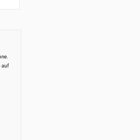
one.
– auf