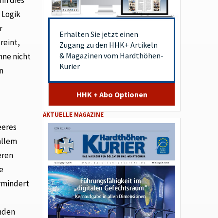
 Logik
r
Erhalten Sie jetzt einen
reint,
Zugang zu den HHK+ Artikeln
& Magazinen vom Hardthöhen-
nne nicht
Kurier
n
HHK + Abo Optionen
AKTUELLE MAGAZINE
eeres
allem
eren
e
rmindert
änden