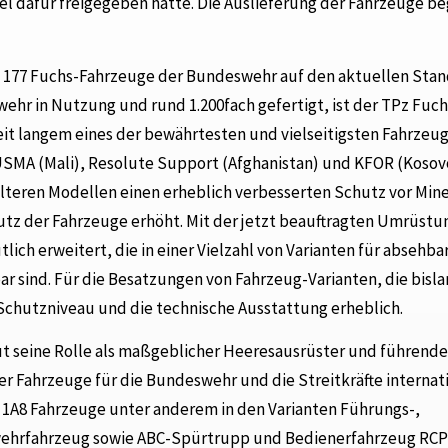
 dafür freigegeben hatte. Die Auslieferung der Fahrzeuge be
l 177 Fuchs-Fahrzeuge der Bundeswehr auf den aktuellen Stan
wehr in Nutzung und rund 1.200fach gefertigt, ist der TPz Fuch
seit langem eines der bewährtesten und vielseitigsten Fahrzeu
INUSMA (Mali), Resolute Support (Afghanistan) und KFOR (Kosov
älteren Modellen einen erheblich verbesserten Schutz vor Min
chutz der Fahrzeuge erhöht. Mit der jetzt beauftragten Umrüstu
ich erweitert, die in einer Vielzahl von Varianten für absehba
r sind. Für die Besatzungen von Fahrzeug-Varianten, die bisla
Schutzniveau und die technische Ausstattung erheblich.
ut seine Rolle als maßgeblicher Heeresausrüster und führende
r Fahrzeuge für die Bundeswehr und die Streitkräfte internat
 1A8 Fahrzeuge unter anderem in den Varianten Führungs-,
wehrfahrzeug sowie ABC-Spürtrupp und Bedienerfahrzeug RCP