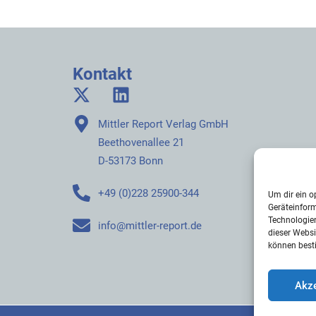
Kontakt
Mittler Report Verlag GmbH
Beethovenallee 21
D-53173 Bonn
+49 (0)228 25900-344
Um dir ein o
Geräteinfor
Technologien
info@mittler-report.de
dieser Websi
können best
Akze