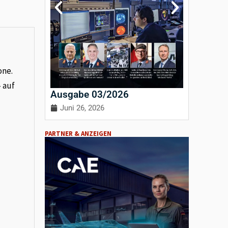
one.
– auf
Ausgabe 03/2026
Ausgab
Juni 26, 2026
April 3
PARTNER & ANZEIGEN