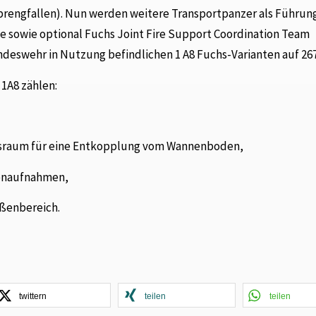
prengfallen). Nun werden weitere Transportpanzer als Führung
sowie optional Fuchs Joint Fire Support Coordination Team
ndeswehr in Nutzung befindlichen 1 A8 Fuchs-Varianten auf 267
1A8 zählen:
tsraum für eine Entkopplung vom Wannenboden,
benaufnahmen,
ußenbereich.
twittern
teilen
teilen