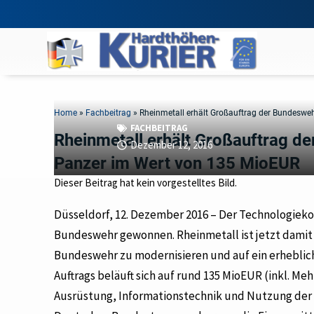
Home
»
Fachbeitrag
»
Rheinmetall erhält Großauftrag der Bundesw
FACHBEITRAG
Rheinmetall erhält Großauftrag d
Dezember 12, 2016
Panzer im Wert von 135 MioEUR
Dieser Beitrag hat kein vorgestelltes Bild.
Düsseldorf, 12. Dezember 2016 – Der Technologieko
Bundeswehr gewonnen. Rheinmetall ist jetzt damit
Bundeswehr zu modernisieren und auf ein erheblich
Auftrags beläuft sich auf rund 135 MioEUR (inkl. M
Ausrüstung, Informationstechnik und Nutzung der