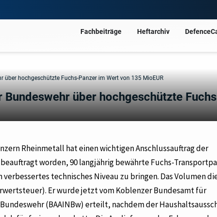
Fachbeiträge
Heftarchiv
DefenceC
ehr über hochgeschützte Fuchs-Panzer im Wert von 135 MioEUR
er Bundeswehr über hochgeschützte Fuchs
nzern Rheinmetall hat einen wichtigen Anschlussauftrag der
 beauftragt worden, 90 langjährig bewährte Fuchs-Transportpa
 verbessertes technisches Niveau zu bringen. Das Volumen di
ehrwertsteuer). Er wurde jetzt vom Koblenzer Bundesamt für
 Bundeswehr (BAAINBw) erteilt, nachdem der Haushaltsaussc