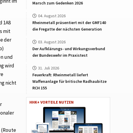
ginnt im
Marsch zum Gedenken 2026
04. August 2026
d 1A8
Rheinmetall präsentiert mit der GMF140
die Fregatte der nächsten Generation
s mit
ge der
03. August 2026
o)
Der Aufklärungs- und Wirkungsverbund
der Bundeswehr im Praxistest
en und
ng wird
31. Juli 2026
re
Feuerkraft: Rheinmetall liefert
Waffenanlage für britische Radhaubitze
ng nicht
RCH 155
HHK+ VORTEILE NUTZEN
r
ionaler
 (Route