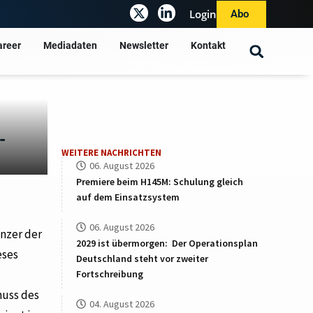
Login
Abo
areer
Mediadaten
Newsletter
Kontakt
-
WEITERE NACHRICHTEN
06. August 2026
Premiere beim H145M: Schulung gleich
auf dem Einsatzsystem
06. August 2026
nzer der
2029 ist übermorgen: Der Operationsplan
eses
Deutschland steht vor zweiter
Fortschreibung
huss des
04. August 2026