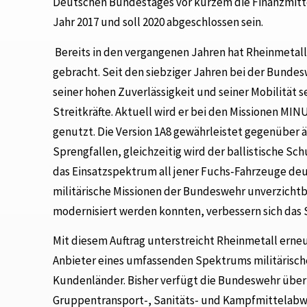
Deutschen Bundestages vor kurzem die Finanzmittel
Jahr 2017 und soll 2020 abgeschlossen sein.
Bereits in den vergangenen Jahren hat Rheinmetal
gebracht. Seit den siebziger Jahren bei der Bundes
seiner hohen Zuverlässigkeit und seiner Mobilität 
Streitkräfte. Aktuell wird er bei den Missionen M
genutzt. Die Version 1A8 gewährleistet gegenüber 
Sprengfallen, gleichzeitig wird der ballistische S
das Einsatzspektrum all jener Fuchs-Fahrzeuge deutl
militärische Missionen der Bundeswehr unverzichtba
modernisiert werden konnten, verbessern sich das 
Mit diesem Auftrag unterstreicht Rheinmetall erne
Anbieter eines umfassenden Spektrums militärische
Kundenländer. Bisher verfügt die Bundeswehr über
Gruppentransport-, Sanitäts- und Kampfmittelab