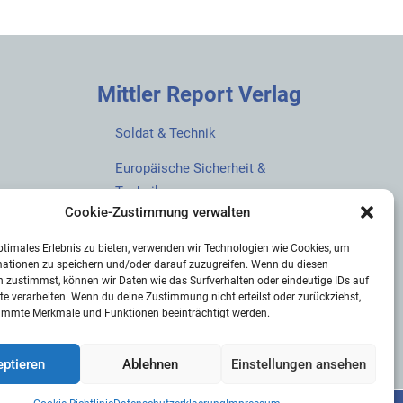
Mittler Report Verlag
Soldat & Technik
Europäische Sicherheit &
Technik
Cookie-Zustimmung verwalten
European Security & Defence
ptimales Erlebnis zu bieten, verwenden wir Technologien wie Cookies, um
MarineForum
mationen zu speichern und/oder darauf zuzugreifen. Wenn du diesen
 zustimmst, können wir Daten wie das Surfverhalten oder eindeutige IDs auf
Verlagswebsite
te verarbeiten. Wenn du deine Zustimmung nicht erteilst oder zurückziehst,
immte Merkmale und Funktionen beeinträchtigt werden.
Mittler Report Shop
ptieren
Ablehnen
Einstellungen ansehen