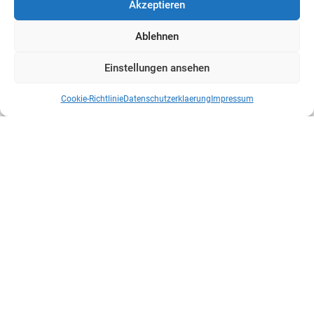
Akzeptieren
Ablehnen
Einstellungen ansehen
Cookie-Richtlinie
Datenschutzerklaerung
Impressum
BUNDESWEHR
Der Aufklärungs- und
Wirkungsverbund der Bundeswehr im
Praxistest
Vom Nachzügler zum Vorreiter Die Bundeswehr steht
an einem technologischen Wendepunkt. Während die
Drohnendebatte vor einem Jahrzehnt noch als...