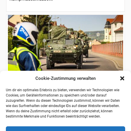
Cookie-Zustimmung verwalten
FACHBEITRAG
2029 ist übermorgen: Der
Um dir ein optimales Erlebnis zu bieten, verwenden wir Technologien wie
Operationsplan Deutschland steht vor
Cookies, um Geräteinformationen zu speichern und/oder darauf
zuzugreifen. Wenn du diesen Technologien zustimmst, können wir Daten
zweiter Fortschreibung
wie das Surfverhalten oder eindeutige IDs auf dieser Website verarbeiten.
Wenn du deine Zustimmung nicht erteilst oder zurückziehst, können
Die russische Invasion in die Ukraine im Februar 2022 hat
bestimmte Merkmale und Funktionen beeinträchtigt werden.
gezeigt: Wir müssen unsere Fähigkeiten zur
Abschreckung und Verteidigung...