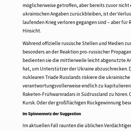
möglicherweise getroffen, aber bereits zuvor nicht
ukrainischen Angaben zurückbleiben, ist der Verlus
laufenden Krieg verloren gegangen sind – aber für R
Hinsicht.
Während offizielle russische Stellen und Medien zu
besonders an der Reaktion pro-russischer Propaga
bedienten sie die mittlerweile leicht abgenutzte A
hat, um Unterstützer der Ukraine abzuschrecken. D
nuklearen Triade Russlands riskiere die ukrainische
verantwortungsvollerweise endlich zu kapitulieren
Raketen-Frühwarnradars in Südrussland zu hören. Od
Kursk. Oder der großflächigen Rückgewinnung besetz
Im Spinnennetz der Suggestion
Im aktuellen Fall raunten die üblichen Verdächtige