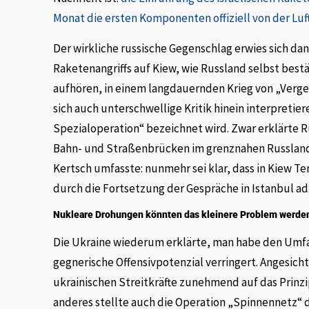
Monat die ersten Komponenten offiziell von der 
Der wirkliche russische Gegenschlag erwies sich d
Raketenangriffs auf Kiew, wie Russland selbst best
aufhören, in einem langdauernden Krieg von „Verge
sich auch unterschwellige Kritik hinein interpretiere
Spezialoperation“ bezeichnet wird. Zwar erklärte R
Bahn- und Straßenbrücken im grenznahen Russland 
Kertsch umfasste: nunmehr sei klar, dass in Kiew T
durch die Fortsetzung der Gespräche in Istanbul a
Nukleare Drohungen könnten das kleinere Problem werde
Die Ukraine wiederum erklärte, man habe den Umfa
gegnerische Offensivpotenzial verringert. Angesi
ukrainischen Streitkräfte zunehmend auf das Prinzi
anderes stellte auch die Operation „Spinnennetz“ 