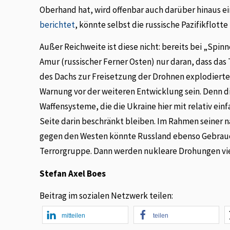
Oberhand hat, wird offenbar auch darüber hinaus e
berichtet
, könnte selbst die russische Pazifikflott
Außer Reichweite ist diese nicht: bereits bei „Spin
Amur (russischer Ferner Osten) nur daran, dass da
des Dachs zur Freisetzung der Drohnen explodierte.
Warnung vor der weiteren Entwicklung sein. Denn d
Waffensysteme, die die Ukraine hier mit relativ einf
Seite darin beschränkt bleiben. Im Rahmen seiner 
gegen den Westen könnte Russland ebenso Gebrauch
Terrorgruppe. Dann werden nukleare Drohungen vie
Stefan Axel Boes
Beitrag im sozialen Netzwerk teilen:
mitteilen
teilen