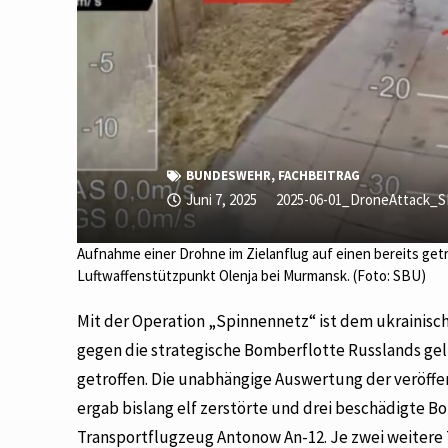
BUNDESWEHR
,
FACHBEITRAG
Juni 7, 2025
2025-06-01_DroneAttack_S
Aufnahme einer Drohne im Zielanflug auf einen bereits g
Luftwaffenstützpunkt Olenja bei Murmansk. (Foto: SBU)
Mit der Operation „Spinnennetz“ ist dem ukrainis
gegen die strategische Bomberflotte Russlands ge
getroffen. Die unabhängige Auswertung der veröff
ergab bislang elf zerstörte und drei beschädigte 
Transportflugzeug Antonow An-12. Je zwei weitere 