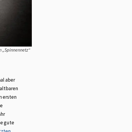
on „Spinnennetz“
al aber
haltbaren
n ersten
he
ahr
ne gute
tzten