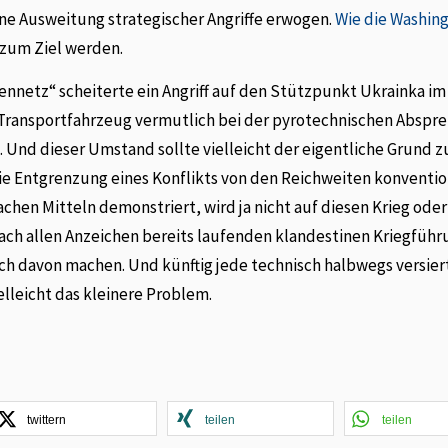
ine Ausweitung strategischer Angriffe erwogen.
Wie die Washin
e zum Ziel werden.
nennetz“ scheiterte ein Angriff auf den Stützpunkt Ukrainka im
s Transportfahrzeug vermutlich bei der pyrotechnischen Absp
 Und dieser Umstand sollte vielleicht der eigentliche Grund z
ie Entgrenzung eines Konflikts von den Reichweiten konventio
achen Mitteln demonstriert, wird ja nicht auf diesen Krieg oder
nach allen Anzeichen bereits laufenden klandestinen Kriegführ
 davon machen. Und künftig jede technisch halbwegs versier
lleicht das kleinere Problem.
twittern
teilen
teilen