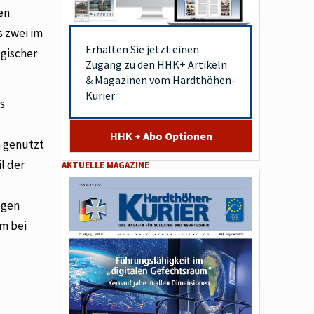
en
s zwei im
Erhalten Sie jetzt einen
ogischer
Zugang zu den HHK+ Artikeln
& Magazinen vom Hardthöhen-
Kurier
s
HHK + Abo Optionen
n genutzt
l der
AKTUELLE MAGAZINE
egen
um bei