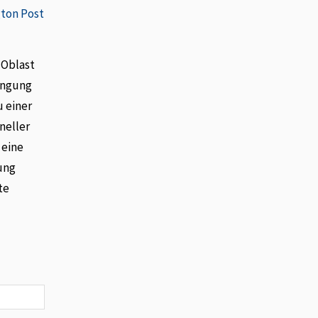
gton Post
 Oblast
rengung
u einer
neller
 eine
ung
te