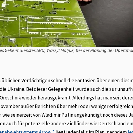
des Geheimdienstes SBU, Wassyl Maljuk, bei der Planung der Operati
 üblichen Verdächtigen schnell die Fantasien über einen diesm
die Ukraine. Bei dieser Gelegenheit wurde auch die zur unauf
Oreschnik wieder herausgekramt. Allerdings hat man seit dere
November außer Berichten über mehr oder weniger erfolgreic
ich wie seinerzeit von Wladimir Putin angekündigt noch dieses J
rigen auch für potenzielle andere Zielländer wie Deutschland ei
etenabwehrsystems Arrow 3
liegt jedenfalls im Plan, nachdem
le