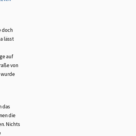
e doch
a lässt
äge auf
raße von
s wurde
n das
nen die
en. Nichts
e