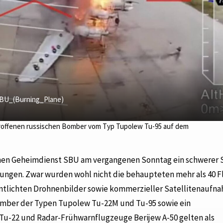
BU_(Burning_Plane)
etroffenen russischen Bomber vom Typ Tupolew Tu-95 auf dem
chen Geheimdienst SBU am vergangenen Sonntag ein schwerer 
lungen. Zwar wurden wohl nicht die behaupteten mehr als 40 
entlichten Drohnenbilder sowie kommerzieller Satellitenaufn
Bomber der Typen Tupolew Tu-22M und Tu-95 sowie ein
Tu-22 und Radar-Frühwarnflugzeuge Berijew A-50 gelten als