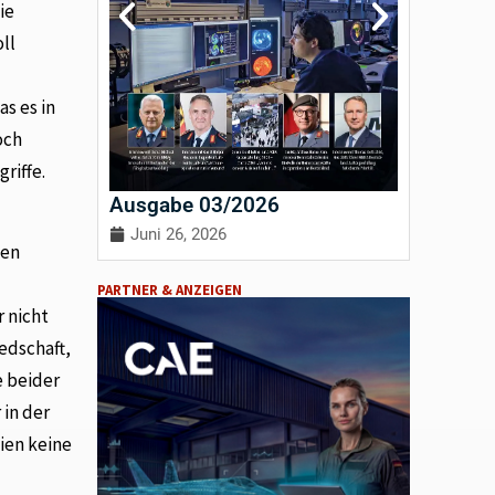
ie
ll
s es in
och
riffe.
Ausgabe 03/2026
Ausgab
Juni 26, 2026
April 3
len
PARTNER & ANZEIGEN
r nicht
edschaft,
e beider
 in der
ien keine