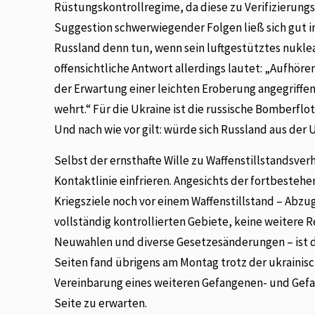
Rüstungskontrollregime, da diese zu Verifizierung
Suggestion schwerwiegender Folgen ließ sich gut 
Russland denn tun, wenn sein luftgestütztes nukle
offensichtliche Antwort allerdings lautet: „Aufhör
der Erwartung einer leichten Eroberung angegriffe
wehrt.“ Für die Ukraine ist die russische Bomberflo
Und nach wie vor gilt: würde sich Russland aus der
Selbst der ernsthafte Wille zu Waffenstillstandsv
Kontaktlinie einfrieren. Angesichts der fortbeste
Kriegsziele noch vor einem Waffenstillstand – Abzug
vollständig kontrollierten Gebiete, keine weitere 
Neuwahlen und diverse Gesetzesänderungen – ist di
Seiten fand übrigens am Montag trotz der ukrainisc
Vereinbarung eines weiteren Gefangenen- und Gefa
Seite zu erwarten.