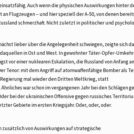
 einsatzfähig. Auch wenn die physischen Auswirkungen hinter d
t an Flugzeugen – und hier speziell der A-50, von denen bereit
ussland schmerzhaft. Nicht zuletzt in politischer und psychol
nächst lieber über die Angelegenheit schwiegen, zeigte sich da
ndaquellen in Ost und West. In gewohnter Täter-Opfer-Umkehr
ngst vor einer nuklearen Eskalation, die Russland von Anfang a
er Tenor: mit dem Angriff auf atomwaffenfähige Bomber als Tei
 Regierung mal wieder den Dritten Weltkrieg, statt
. Ähnliches war schon im vergangenen Jahr bei den Schlägen g
er bei der ukrainischen Offensive gegen russisches Territori
ter Gebiete im ersten Kriegsjahr. Oder, oder, oder.
n zusätzlich von Auswirkungen auf strategische