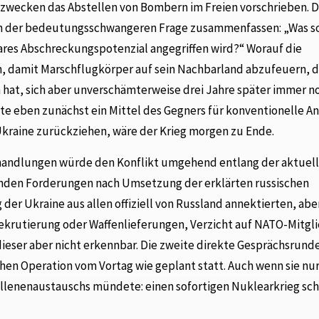
szwecken das Abstellen von Bombern im Freien vorschrieben. D
in der bedeutungsschwangeren Frage zusammenfassen: „Was so
ares Abschreckungspotenzial angegriffen wird?“ Worauf die
en, damit Marschflugkörper auf sein Nachbarland abzufeuern, da
n hat, sich aber unverschämterweise drei Jahre später immer n
tte eben zunächst ein Mittel des Gegners für konventionelle Ang
 Ukraine zurückziehen, wäre der Krieg morgen zu Ende.
erhandlungen würde den Konflikt umgehend entlang der aktuel
henden Forderungen nach Umsetzung der erklärten russischen
 der Ukraine aus allen offiziell von Russland annektierten, abe
Rekrutierung oder Waffenlieferungen, Verzicht auf NATO-Mitgli
eser aber nicht erkennbar. Die zweite direkte Gesprächsrund
hen Operation vom Vortag wie geplant statt. Auch wenn sie nur
llenenaustauschs mündete: einen sofortigen Nuklearkrieg sch