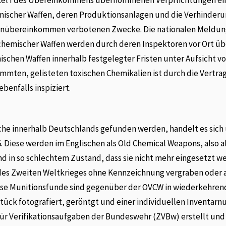
emischer Waffen, deren Produktionsanlagen und die Verhinderu
enübereinkommen verbotenen Zwecke. Die nationalen Meldun
 chemischer Waffen werden durch deren Inspektoren vor Ort üb
ischen Waffen innerhalb festgelegter Fristen unter Aufsicht 
mmten, gelisteten toxischen Chemikalien ist durch die Vertra
enfalls inspiziert.
che innerhalb Deutschlands gefunden werden, handelt es sich
6. Diese werden im Englischen als Old Chemical Weapons, also a
nd in so schlechtem Zustand, dass sie nicht mehr eingesetzt w
 des Zweiten Weltkrieges ohne Kennzeichnung vergraben oder 
diese Munitionsfunde sind gegenüber der OVCW in wiederkehre
tück fotografiert, geröntgt und einer individuellen Inventa
ür Verifikationsaufgaben der Bundeswehr (ZVBw) erstellt und