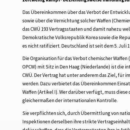
Das Übereinkommen über das Verbot der Entwicklu
sowie über die Vernichtung solcher Waffen (Chemiew
das CWÜ 193 Vertragsstaaten und damit nahezu welt
Demokratische Volksrepublik Korea sowie die Repu
es nicht ratifiziert. Deutschland ist seit dem 5. J
Die Organisation für das Verbot chemischer Waffen 
OPCW) mit Sitz in Den Haag (Niederlande) ist die 
CWÜ. Der Vertrag hat unter anderem das Ziel, für 
werden. Dazu verbietet das Übereinkommen Einsat
Waffen (Artikel I). Wer darüber verfügt, muss diese
gleichermaßen der internationalen Kontrolle.
Sie verpflichten sich, durch Übermittlung von nat
Inspektionen derselben ihre strikte Vertragseinhal
dafür schaffen, dass die Vertragsstaaten ihre in 