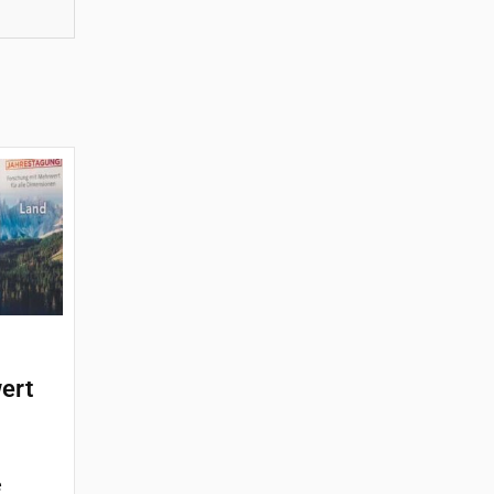
ert
e