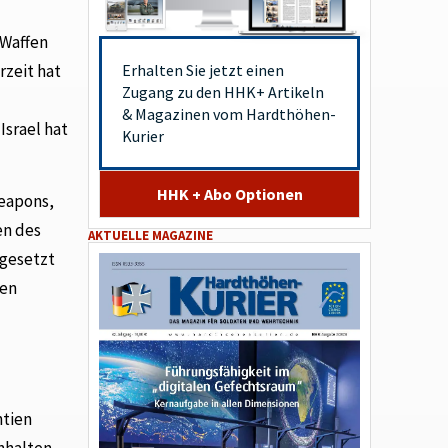
 Waffen
Erhalten Sie jetzt einen
rzeit hat
Zugang zu den HHK+ Artikeln
& Magazinen vom Hardthöhen-
srael hat
Kurier
HHK + Abo Optionen
Weapons,
en des
AKTUELLE MAGAZINE
ngesetzt
hen
ntien
nhalten.