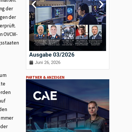
ng der
gen der
erprüft.
von OVCW-
gsstaaten
Ausgabe 03/2026
Ausgab
Juni 26, 2026
April 3
 um
PARTNER & ANZEIGEN
lte
erden
auf
nden
rnummer
 der