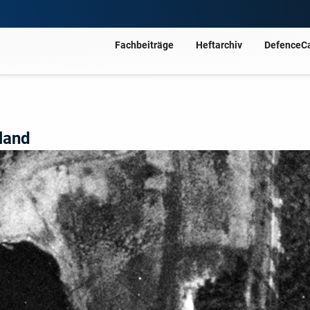
Fachbeiträge
Heftarchiv
DefenceC
land