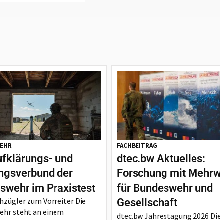
EHR
FACHBEITRAG
ufklärungs- und
dtec.bw Aktuelles:
ngsverbund der
Forschung mit Mehrw
swehr im Praxistest
für Bundeswehr und
zügler zum Vorreiter Die
Gesellschaft
ehr steht an einem
dtec.bw Jahrestagung 2026 Di