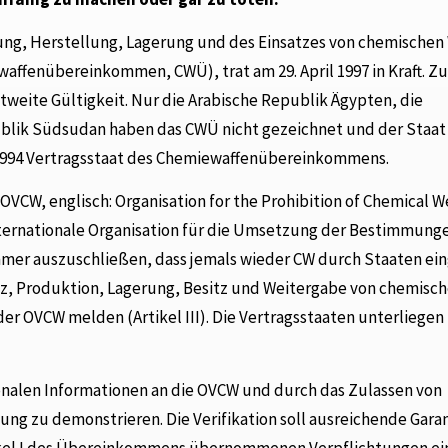
ng, Herstellung, Lagerung und des Einsatzes von chemischen
affenübereinkommen, CWÜ), trat am 29. April 1997 in Kraft. Zu
weite Gültigkeit. Nur die Arabische Republik Ägypten, die
blik Südsudan haben das CWÜ nicht gezeichnet und der Staat I
uli 1994 Vertragsstaat des Chemiewaffenübereinkommens.
(OVCW, englisch: Organisation for the Prohibition of Chemical 
internationale Organisation für die Umsetzung der Bestimmung
immer auszuschließen, dass jemals wieder CW durch Staaten ei
z, Produktion, Lagerung, Besitz und Weitergabe von chemisc
 der OVCW melden (Artikel III). Die Vertragsstaaten unterliegen
ionalen Informationen an die OVCW und durch das Zulassen von
tung zu demonstrieren. Die Verifikation soll ausreichende Gara
Artikel I des Übereinkommens übernommenen Verpflichtungen ei