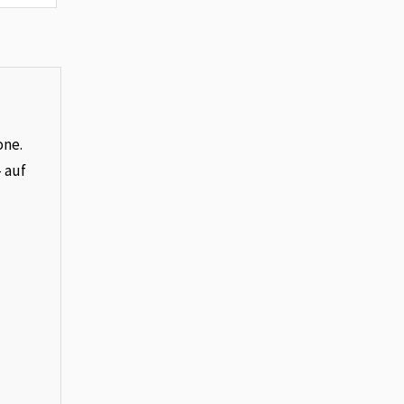
one.
– auf