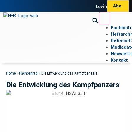
Login
Abo
Fachbeit
Heftarchi
DefenceC
Mediadat
Newslett
Kontakt
Home
»
Fachbeitrag
»
Die Entwicklung des Kampfpanzers
Die Entwicklung des Kampfpanzers