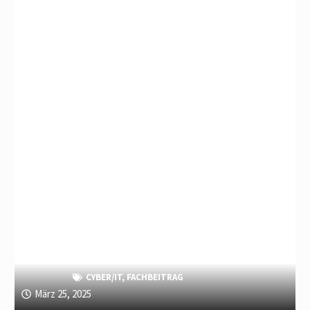
CYBER/IT
,
FACHBEITRAG
März 25, 2025