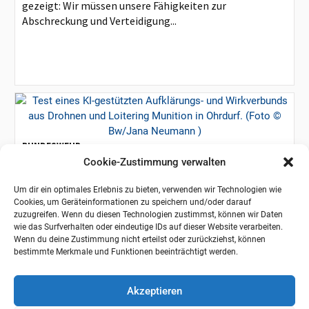
gezeigt: Wir müssen unsere Fähigkeiten zur
Abschreckung und Verteidigung...
BUNDESWEHR
Der Aufklärungs- und
Cookie-Zustimmung verwalten
Wirkungsverbund der Bundeswehr im
Um dir ein optimales Erlebnis zu bieten, verwenden wir Technologien wie
Praxistest
Cookies, um Geräteinformationen zu speichern und/oder darauf
zuzugreifen. Wenn du diesen Technologien zustimmst, können wir Daten
Vom Nachzügler zum Vorreiter Die Bundeswehr steht
wie das Surfverhalten oder eindeutige IDs auf dieser Website verarbeiten.
an einem technologischen Wendepunkt. Während die
Wenn du deine Zustimmung nicht erteilst oder zurückziehst, können
Drohnendebatte vor einem Jahrzehnt noch als...
bestimmte Merkmale und Funktionen beeinträchtigt werden.
Akzeptieren