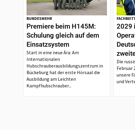
BUNDESWEHR
FACHBEIT
Premiere beim H145M:
2029 
Schulung gleich auf dem
Opera
Einsatzsystem
Deutsc
Start in eine neue Ära: Am
zweit
Internationalen
Die russi
Hubschrauberausbildungszentrum in
Februar 
Bückeburg hat der erste Hörsaal die
unsere F
Ausbildung am Leichten
und Verte
Kampfhubschrauber...