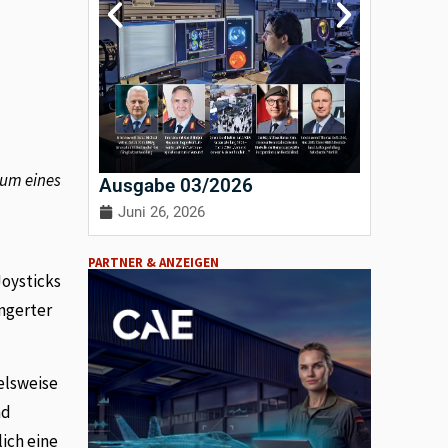
aum eines
Ausgabe 03/2026
Ausgab
Juni 26, 2026
April 3
PARTNER & ANZEIGEN
Joysticks
ngerter
elsweise
nd
ich eine