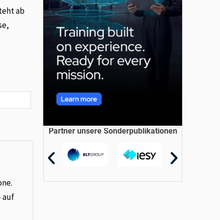
teht ab
se,
Partner unsere Sonderpublikationen
one.
– auf