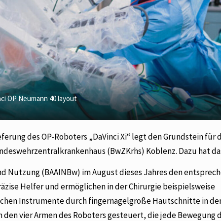
ci OP Neumann 40 layout
ieferung des OP-Roboters „DaVinci Xi“ legt den Grundstein für 
Bundeswehrzentralkrankenhaus (BwZKrhs) Koblenz. Dazu hat da
nd Nutzung (BAAINBw) im August dieses Jahres den entsprec
äzise Helfer und ermöglichen in der Chirurgie beispielsweise
gischen Instrumente durch fingernagelgroße Hautschnitte in de
n den vier Armen des Roboters gesteuert, die jede Bewegung 