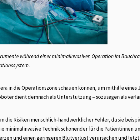
Instrumente während einer minimalinvasiven Operation im Bauchr
rationssystem.
amera in die Operationszone schauen können, um mithilfe eines 
boter dient demnach als Unterstützung – sozusagen als verlä
em die Risiken menschlich-handwerklicher Fehler, da sie beispi
die minimalinvasive Technik schonender für die Patientinnen u
erzen und einen geringeren Blutverlust verursachen und letztl