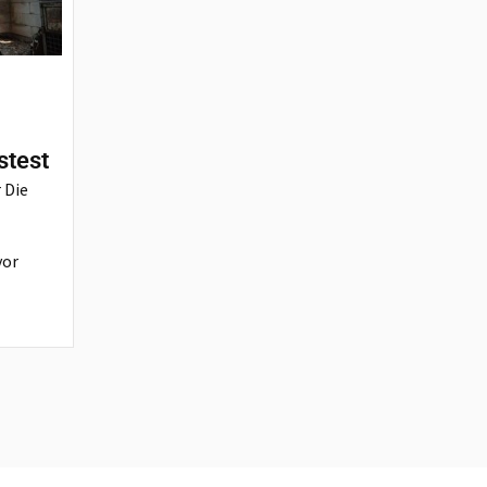
stest
 Die
vor