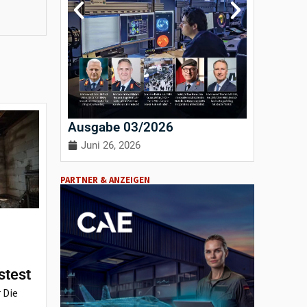
Ausgabe 03/2026
Ausgab
Juni 26, 2026
April 3
PARTNER & ANZEIGEN
stest
 Die