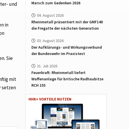
Marsch zum Gedenken 2026
nter- und
04. August 2026
Rheinmetall präsentiert mit der GMF140
n in
die Fregatte der nächsten Generation
on
03. August 2026
Der Aufklärungs- und Wirkungsverbund
der Bundeswehr im Praxistest
n. Sie
31. Juli 2026
Feuerkraft: Rheinmetall liefert
ftig mit
Waffenanlage für britische Radhaubitze
RCH 155
r setzen
HHK+ VORTEILE NUTZEN