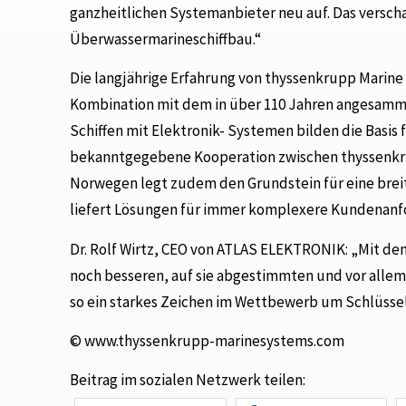
ganzheitlichen Systemanbieter neu auf. Das versch
Überwassermarineschiffbau.“
Die langjährige Erfahrung von thyssenkrupp Marine
Kombination mit dem in über 110 Jahren angesam
Schiffen mit Elektronik- Systemen bilden die Basis
bekanntgegebene Kooperation zwischen thyssenk
Norwegen legt zudem den Grundstein für eine brei
liefert Lösungen für immer komplexere Kundenanf
Dr. Rolf Wirtz, CEO von ATLAS ELEKTRONIK: „Mit d
noch besseren, auf sie abgestimmten und vor allem
so ein starkes Zeichen im Wettbewerb um Schlüsse
© www.thyssenkrupp-marinesystems.com
Beitrag im sozialen Netzwerk teilen: