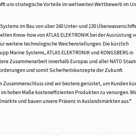
afft uns strategische Vorteile im weltweiten Wettbewerb im U
 Systems im Bau von über 160 Unter-und 130 Überwasserschiffe
melten Know-how von ATLAS ELEKTRONIK bei der Ausrüstung v
 für weitere technologische Weichenstellungen. Die kürzlich
rupp Marine Systems, ATLAS ELEKTRONIK und KONGSBERG in
tere Zusammenarbeit innerhalb Europas und aller NATO Staate
orderungen und somit Sicherheitskonzepte der Zukunft.
em Zusammenschluss sind wir bestens gerüstet, um Kunden kün
 im hohen Maße kosteneffizienten Produkten zu versorgen. Wi
lmärkte und bauen unsere Präsenz in Auslandsmärkten aus.“