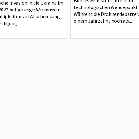
Bundeswehr steht an einem
sche Invasion in die Ukraine im
technologischen Wendepunkt.
2022 hat gezeigt: Wir müssen
Während die Drohnendebatte 
ähigkeiten zur Abschreckung
einem Jahrzehnt noch als...
idigung...