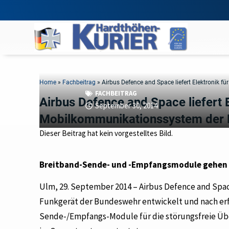
Home
»
Fachbeitrag
»
Airbus Defence and Space liefert Elektronik
FACHBEITRAG
Airbus Defence and Space liefert 
September 30, 2014
Mobilkommunikationssystem der 
Dieser Beitrag hat kein vorgestelltes Bild.
Breitband-Sende- und -Empfangsmodule gehen i
Ulm, 29. September 2014 – Airbus Defence and Spa
Funkgerät der Bundeswehr entwickelt und nach er
Sende-/Empfangs-Module für die störungsfreie Ü