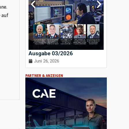
one.
– auf
Ausgabe 03/2026
Ausgab
Juni 26, 2026
April 3
PARTNER & ANZEIGEN