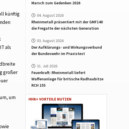
Marsch zum Gedenken 2026
l künftig
04. August 2026
enden
Rheinmetall präsentiert mit der GMF140
die Fregatte der nächsten Generation
k
03. August 2026
T als
Der Aufklärungs- und Wirkungsverbund
der Bundeswehr im Praxistest
dbreite
31. Juli 2026
ng großer
Feuerkraft: Rheinmetall liefert
Waffenanlage für britische Radhaubitze
euer
RCH 155
Raum, um
HHK+ VORTEILE NUTZEN
sowie