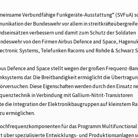
emeinsame Verbundfähige Funkgeräte-Ausstattung“ (SVFuA) sol
unikation der Bundeswehr vor allem in streitkräfteübergreif
andseinsätzen verbessern und damit zum Schutz der Soldaten
 Bundeswehr von den Firmen Airbus Defence and Space, Hagenu
ectronic Systems, Telefunken Racoms und Rohde & Schwarz SI
us Defence and Space stellt wegen der großen Frequenz-Ban
nksystems dar. Die Breitbandigkeit ermöglicht die Übertragu
örversuchen. Diese Eigenschaften werden durch den Einsatz n
uenztechnik in Verbindung mit Gallium-Nitrit-Transistoren
te die Integration der Elektronikbaugruppen auf kleinstem 
zu ermöglichen.
e Hochfrequenzkomponenten für das Programm Multifunctional
t über spezialisierte Entwicklungs- und Produktionsanlagen 