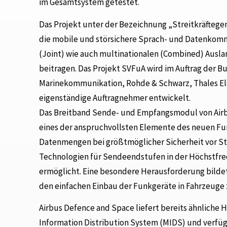
im Gesamtsystem getestet.
Das Projekt unter der Bezeichnung „Streitkräfteg
die mobile und störsichere Sprach- und Datenkomm
(Joint) wie auch multinationalen (Combined) Ausl
beitragen. Das Projekt SVFuA wird im Auftrag der
Marinekommunikation, Rohde & Schwarz, Thales El
eigenständige Auftragnehmer entwickelt.
Das Breitband Sende- und Empfangsmodul von Airb
eines der anspruchvollsten Elemente des neuen Fu
Datenmengen bei größtmöglicher Sicherheit vor St
Technologien für Sendeendstufen in der Höchstfreq
ermöglicht. Eine besondere Herausforderung bilde
den einfachen Einbau der Funkgeräte in Fahrzeuge 
Airbus Defence and Space liefert bereits ähnlich
Information Distribution System (MIDS) und verfüg