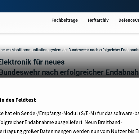
Fachbeiträge
Heftarchiv
DefenceC
 für neues Mobilkommunikationssystem der Bundeswehr nach erfolgreicher Endabna
Elektronik für neues
Bundeswehr nach erfolgreicher Endabna
n den Feldtest
ce hat ein Sende-/Empfangs-Modul (S/E-M) für das software-ba
folgreicher Endabnahme ausgeliefert. Neun Breitband-
bertragung großer Datenmengen werden nun vom Nutzer bis E