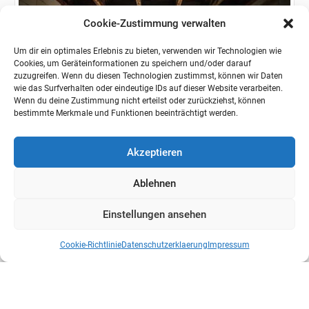
Cookie-Zustimmung verwalten
Um dir ein optimales Erlebnis zu bieten, verwenden wir Technologien wie
Cookies, um Geräteinformationen zu speichern und/oder darauf
zuzugreifen. Wenn du diesen Technologien zustimmst, können wir Daten
wie das Surfverhalten oder eindeutige IDs auf dieser Website verarbeiten.
Wenn du deine Zustimmung nicht erteilst oder zurückziehst, können
bestimmte Merkmale und Funktionen beeinträchtigt werden.
BUNDESWEHR
Der Aufklärungs- und
Akzeptieren
Wirkungsverbund der Bundeswehr im
Ablehnen
Praxistest
Vom Nachzügler zum Vorreiter Die Bundeswehr steht
Einstellungen ansehen
an einem technologischen Wendepunkt. Während die
Drohnendebatte vor einem Jahrzehnt noch als...
Cookie-Richtlinie
Datenschutzerklaerung
Impressum